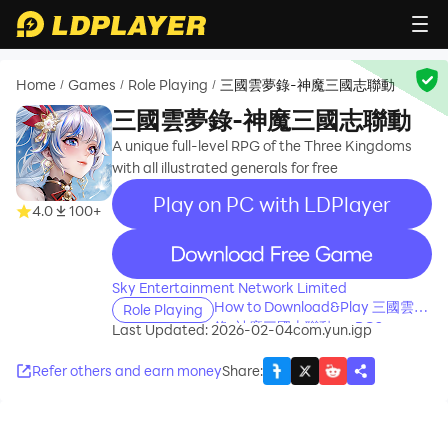
Home
Games
Role Playing
三國雲夢錄-神魔三國志聯動
/
/
/
三國雲夢錄-神魔三國志聯動
A unique full-level RPG of the Three Kingdoms
with all illustrated generals for free
Play on PC with LDPlayer
4.0
100+
recommend
Sky Entertainment Network Limited
How to Download&Play 三國雲夢
Role Playing
錄-神魔三國志聯動 on PC?
Last Updated: 2026-02-04
com.yun.igp
Refer others and earn money
Share
: