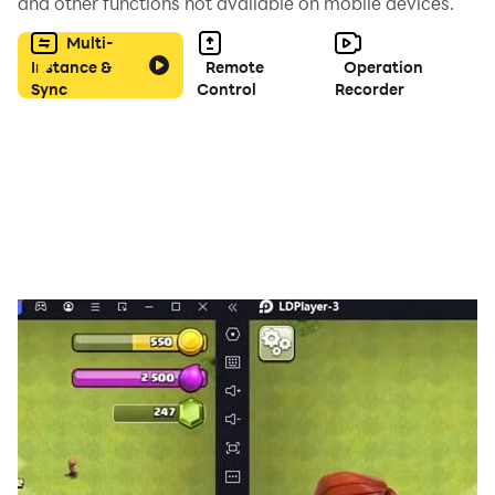
and other functions not available on mobile devices.
【好福利 天天十連】
Multi-
Instance &
Remote
Operation
開服送百抽、七天自選紅將，主線送一萬抽
Sync
Control
Recorder
天降寶箱，全服每日免費瓜分100萬招募券
【零負擔 無損繼承】
換將零損繼承，滿配裝備無傷轉換
多隊伍共用角色養成進度和套裝，即刻上場
【真策略 謀略致勝】
魏瞬控、蜀連擊，吳覺醒爆傷、群雄火毒攻擊
特色陣營機制，配以兵法、神技、錦囊，打造專屬套路
【多玩法 趣味無限】
吞食天地、七進七出、奇貨可居，小遊戲輕鬆玩，主城還有
彩蛋等待發現
八門金鎖陣、圍獵戰場、64強巔峰戰，熱血跨服競技