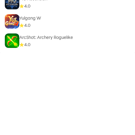
4.0
Yulgang W
4.0
ArcShot: Archery Roguelike
4.0