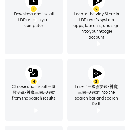
1
2
Download and install
Locate the Play Store in
LDPlayer on your
LDPlayer's system
computer
apps, launch it, and sign
in to your Google
account
4
3
Choose and install 三國
Enter "三國雲夢錄-神魔
雲夢錄-神魔三國志聯動
三國志聯動" into the
from the search results
search bar and search
for it