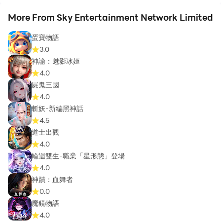
More From Sky Entertainment Network Limited
蛋寶物語
3.0
神諭：魅影冰姬
4.0
屍鬼三國
4.0
斬妖-新編黑神話
4.5
道士出觀
4.0
輪迴雙生-職業「星形態」登場
4.0
神蹟：血舞者
0.0
魔鏡物語
4.0