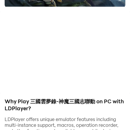
林雪、何潤東熱血推薦，2024年奇幻三國卡牌力作！
開服送百抽、七天自選紅將，主線送一萬抽！
武將養成無壓力，放開玩，更盡興！
在這群星璀璨的三國舞台，湧動著無數豪傑的熱血和夢想。
更高自由度的三國卡牌RPG手遊《三國雲夢錄》帶你重回
三國時代。
見證每一杯酒水背後的權略謀斷，親歷每一次狹路相逢的成
王敗寇。
【無負擔 放開暢玩】
輕鬆養成，一鍵換陣！武將保值，持久耐玩
玩法自由，不受束縛！雲夢時空，征服屍鬼趙雲、機甲呂布
Why Play 三國雲夢錄-神魔三國志聯動 on PC with
LDPlayer?
【高品質 王者卡牌】
人物傳記式劇情，重歷經典戰役，回顧英雄高光人生
LDPlayer offers unique emulator features including
multi-instance support, macros, operation recorder,
絕美立繪、高顏值卡牌，超華麗的戰鬥演出