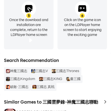
5
6
Once the download and
Click on the game icon
installation are
on the LDPlayer home
complete, return to the
screen to start enjoying
LDPlayer home screen
the exciting game
Search Recommendation
神魔三國志
三國志Ⅴ
三國志Thrones
三國志Kingdom
三國志KING
畫三國
破敵·三國志
三國志 真戦
Similar Games to 三國雲夢錄-神魔三國志聯動
to 