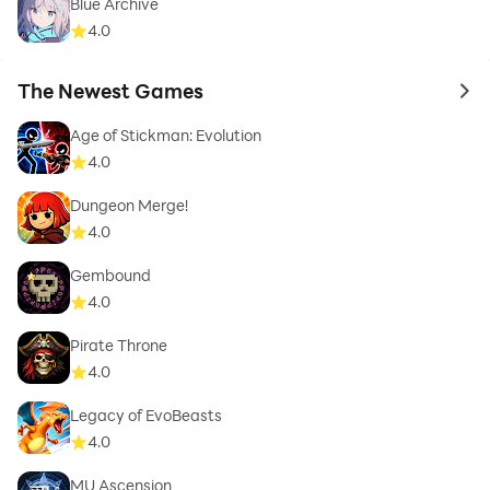
Blue Archive
4.0
The Newest Games
to 
Age of Stickman: Evolution
4.0
Dungeon Merge!
4.0
Gembound
4.0
Pirate Throne
4.0
Legacy of EvoBeasts
4.0
MU Ascension