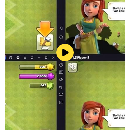
※ 本軟體因涉及暴力、不當言語、性（遊戲角色穿著凸顯性
特徵之服飾），依遊戲軟體分級管理辦法分類為輔12級。
※ 本遊戲為免費使用，遊戲內另提供購買虛擬遊戲幣、物品
等付費服務。
※ 長時間進行遊戲，請注意使用時間，避免沉迷於遊戲。
代理商資訊：易亨數位行銷有限公司