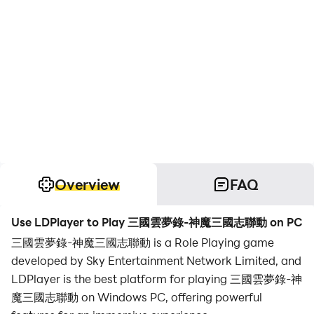
Overview
FAQ
Use LDPlayer to Play 三國雲夢錄-神魔三國志聯動 on PC
三國雲夢錄-神魔三國志聯動 is a Role Playing game
developed by Sky Entertainment Network Limited, and
LDPlayer is the best platform for playing 三國雲夢錄-神
魔三國志聯動 on Windows PC, offering powerful