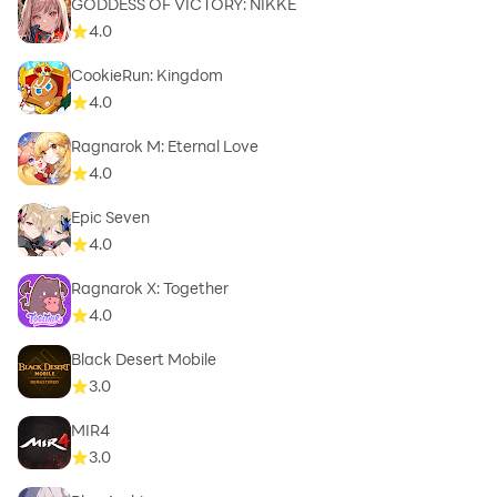
GODDESS OF VICTORY: NIKKE
4.0
CookieRun: Kingdom
4.0
Ragnarok M: Eternal Love
4.0
Epic Seven
4.0
Ragnarok X: Together
4.0
Black Desert Mobile
3.0
MIR4
3.0