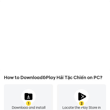
High FPS
Video Recorder
With support for high
Easily capture your
FPS, Hải Tặc Chiến's
performance and
game graphics are
gameplay process in Hải
smoother, and actions
Tặc Chiến, aiding in
are more seamless,
learning and improving
enhancing the visual
driving techniques, or
experience and
sharing gaming
immersion of playing Hải
experiences and
Tặc Chiến.
achievements with other
players.
How to Download&Play Hải Tặc Chiến on PC?
1
2
Download and install
Locate the Play Store in