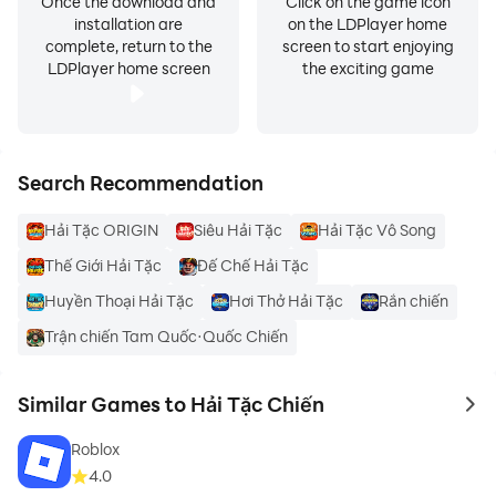
Once the download and
Click on the game icon
installation are
on the LDPlayer home
complete, return to the
screen to start enjoying
LDPlayer home screen
the exciting game
Search Recommendation
Hải Tặc ORIGIN
Siêu Hải Tặc
Hải Tặc Vô Song
Thế Giới Hải Tặc
Đế Chế Hải Tặc
Huyền Thoại Hải Tặc
Hơi Thở Hải Tặc
Rắn chiến
Trận chiến Tam Quốc·Quốc Chiến
Similar Games to Hải Tặc Chiến
to 
Roblox
4.0