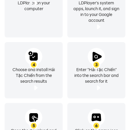
LDPlayer on your
LDPlayer's system
computer
apps, launch it, and sign
in to your Google
account
4
3
Choose and install Hải
Enter "Hải Tặc Chiến"
Tặc Chiến from the
into the search bar and
search results
search for it
5
6