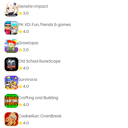
Genshin Impact
3.0
PK XD: Fun, friends & games
4.0
Growtopia
2.0
Old School RuneScape
4.0
Survivor.io
4.0
Crafting and Building
4.0
CookieRun: OvenBreak
4.0