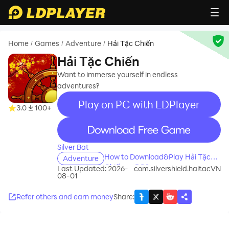
Home
Games
Adventure
Hải Tặc Chiến
/
/
/
Hải Tặc Chiến
Want to immerse yourself in endless
adventures?
Play on PC with LDPlayer
3.0
100+
recommend
Silver Bat
How to Download&Play Hải Tặc
Adventure
Chiến on PC?
Last Updated: 2026-
com.silvershield.haitacVN
08-01
Refer others and earn money
Share
: