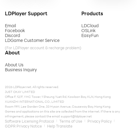
LDPlayer Support
Products
Email
LDCloud
Facebook
OSLink
Discord
EasyFun
LDGame Customer Service
(For LDPlayer account & recharge problem)
About
About Us
Business Inquiry
2026 LDPlayer.net. All rights reserved.
JUST OKAY LIMITED
Office F, 12/F, YHC Tower, 1 Sheung Yuet Rd, Kowloon Bay, KLN, Hong Kong
XUANZHI INTERNATIONAL CO., LIMITED
Room 1911, Lee Garden One, 33 Hysan Avenue, Causeway Bay, Hong Kong
Games and applications on this site are collected from the internet. If there is any
infringement, please contact the email:
support@ldplayer.net
Software Licensing Protocol
Terms of Use
Privacy Policy
GDPR Privacy Notice
Help Translate