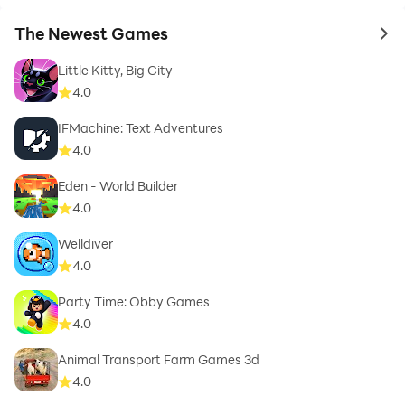
The Newest Games
to 
Little Kitty, Big City
4.0
IFMachine: Text Adventures
4.0
Eden - World Builder
4.0
Welldiver
4.0
Party Time: Obby Games
4.0
Animal Transport Farm Games 3d
4.0