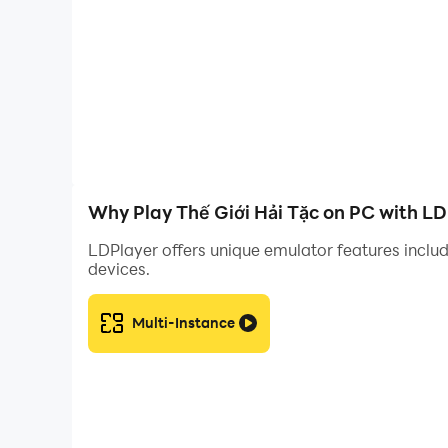
Hãy tải ngay Thế Giới Hải Tặc và trở thành một h
Why Play Thế Giới Hải Tặc on PC with L
LDPlayer offers unique emulator features includ
devices.
Multi-Instance