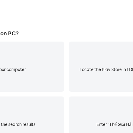
 on PC?
your computer
Locate the Play Store in LDP
 the search results
Enter "Thế Giới Hải