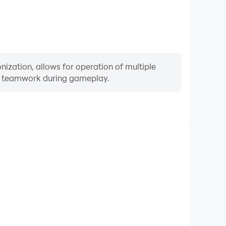
ization, allows for operation of multiple
ng teamwork during gameplay.
Keyboard & Mouse
ers frequently perform actions such as character
 and combat, where keyboard and mouse offer more
ent and responsive operation.