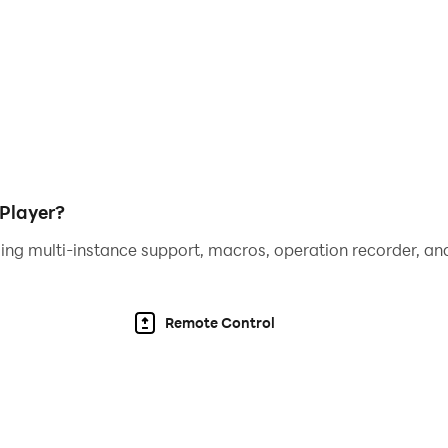
uyền thoại trên biển cả trong cuộc phiêu lưu đầy kịch tính nà
DPlayer?
ing multi-instance support, macros, operation recorder, and
Remote Control