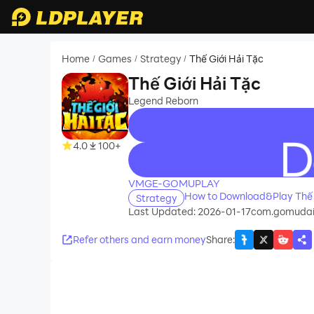
Home
Games
Strategy
Thế Giới Hải Tặc
/
/
/
Thế Giới Hải Tặc
Legend Reborn
4.0
100+
recommend
VMGE-GOMUPLAY
How to Download&Play Thế 
Strategy
Last Updated: 2026-01-17
com.gomudaic
Refer others and earn money
Share
: