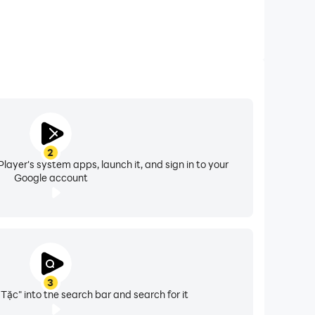
2
layer's system apps, launch it, and sign in to your
Google account
3
 Tặc" into the search bar and search for it