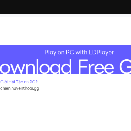
Play on PC with LDPlayer
Giới Hải Tặc on PC?
hien.huyenthoai.gg