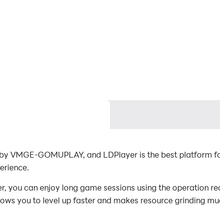
d by VMGE-GOMUPLAY, and LDPlayer is the best platform fo
erience.
, you can enjoy long game sessions using the operation rec
lows you to level up faster and makes resource grinding muc