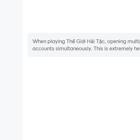
When playing Thế Giới Hải Tặc, opening multip
accounts simultaneously. This is extremely 
Video Recorder
Easily capture your performance and gameplay proce
in learning and improving driving techniques, or s
achievements with other pl