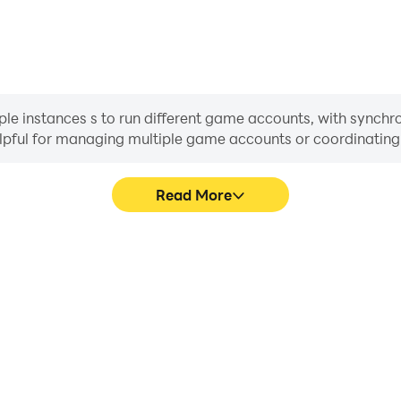
le instances s to run different game accounts, with synchron
helpful for managing multiple game accounts or coordinati
Read More
ss in Thế Giới Hải Tặc, aiding
In Thế Giới Hải Tặc, play
haring gaming experiences and
movement, skill selection,
ayers.
conveni