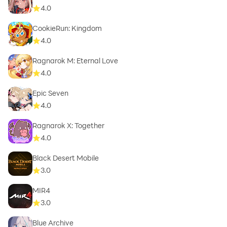
4.0
CookieRun: Kingdom
4.0
Ragnarok M: Eternal Love
4.0
Epic Seven
4.0
Ragnarok X: Together
4.0
Black Desert Mobile
3.0
MIR4
3.0
Blue Archive