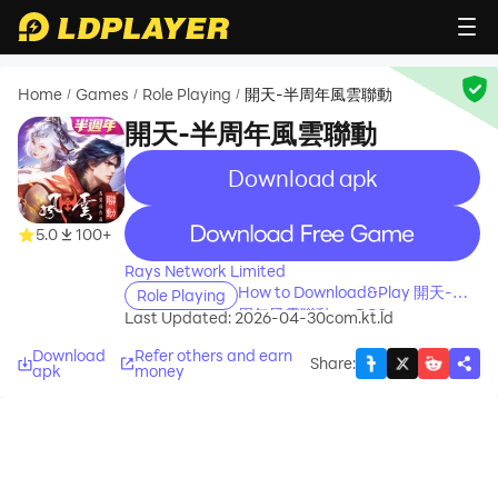
Home
Games
Role Playing
開天-半周年風雲聯動
/
/
/
開天-半周年風雲聯動
Download apk
recommend
recommend
5.0
100+
Rays Network Limited
How to Download&Play 開天-半
Role Playing
周年風雲聯動 on PC?
Last Updated: 2026-04-30
com.kt.ld
Download
Refer others and earn
Share
:
apk
money