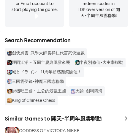
or Email account to
redeem codes in
start playing the game.
LDPlayer version of 開
天-半周年風雲聯動!
Search Recommendation
劍俠風雲-武學大師袁祥仁代言武俠遊戲
煙雨江湖－五周年慶典風雲來襲
半夜別修仙-大主宰聯動
城とドラゴン - 11周年超感謝祭開催！
三國雲夢錄-神魔三國志聯動
掛機吧三國：主公的最強王國
天諭-劍鳴四海
King of Chinese Chess
Similar Games to 開天-半周年風雲聯動
to 
GODDESS OF VICTORY: NIKKE