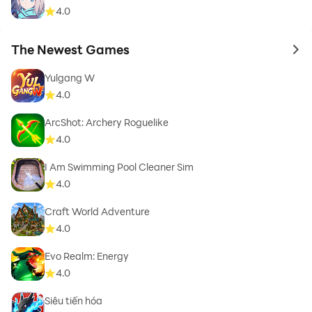
4.0
The Newest Games
to 
Yulgang W
4.0
ArcShot: Archery Roguelike
4.0
I Am Swimming Pool Cleaner Sim
4.0
Craft World Adventure
4.0
Evo Realm: Energy
4.0
Siêu tiến hóa