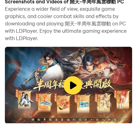
Screenshots and Videos of 開天-半周年風雲聯動 PC
廣視野與流暢操作間，感受這片仙域的真實律動。
Experience a wider field of view, exquisite game
graphics, and cooler combat skills and effects by
自由世界，無界修仙
downloading and playing 開天-半周年風雲聯動 on PC
with LDPlayer. Enjoy the ultimate gaming experience
《開天》的世界遼闊而生動，山川、雲海、古城與靈域交
with LDPlayer.
錯，構築出一個真正可自由飛行探索的仙境。
你可以御劍穿梭山巒之間，也能步入隱秘洞府尋寶探險。用
雷電模擬器在 PC 上遊玩時，大螢幕的寬廣視野與穩定幀
率，讓每一次飛行與戰鬥都充滿臨場感與震撼。
多職業修行，自由轉換
從「劍修」的凌厲劍氣，到「道修」的玄法術咒，每條修行
路線都擁有獨特的節奏與戰鬥方式。
你可以自由切換職業，不需重練角色即可體驗全新的戰鬥風
格。