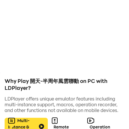
在雷電模擬器上使用鍵盤與滑鼠操作，技能釋放更精準、戰
鬥節奏更順暢，真正掌控每一場激鬥。
聯動經典，再現東方幻想
遊戲與電影《倩女幽魂》展開聯動，推出全新職業「道修」
與限定劇情。靈氣縹緲的幻境、曼妙的法陣光效在 PC 畫面
中更顯細膩華麗，每一次法術施展都如夢似幻。
悠然修行，輕鬆養成
除了戰鬥，修仙生活中還有更多閒適樂趣。
Why Play 開天-半周年風雲聯動 on PC with
你可釣魚、煉丹、採礦、馴靈寵，也能透過離線修煉功能在
LDPlayer?
不登入時持續成長。若使用雷電模擬器在 PC 上遊玩，還能
開啟多個帳號同時掛機練功，讓修煉更高效、輕鬆。
LDPlayer offers unique emulator features including
multi-instance support, macros, operation recorder,
and other functions not available on mobile devices.
智能互動，社交零壓
Multi-
《開天》打破傳統 MMO 的強制社交規則，AI 系統可協助
Instance &
Remote
Operation