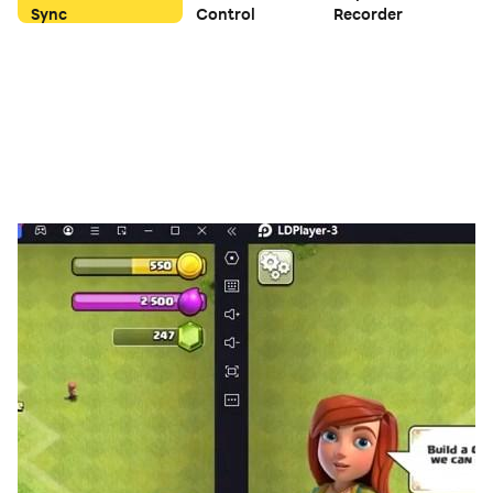
自動組隊或支援戰鬥，讓你即使單人冒險也能享受完整劇
Sync
Control
Recorder
情。
高畫質盛宴，沉浸體驗升級
憑藉 3A 級渲染技術，《開天》展現了細緻的人物建模與壯
闊的光影景觀。
從霞光萬丈的神山，到烈火翻湧的魔域，畫面細節與音效層
次透過雷電模擬器在PC大屏幕下完美呈現。
每一次劍氣爆發、法術交擊，都是一場視覺與聽覺的饗宴。
這是一場從凡塵到仙域的歷練，一段關於信念與飛升的旅
程。《開天》讓你自由定義修仙的樣貌，而 雷電模擬器 則
讓這段旅程更加流暢、壯麗、真實。
立即在PC上體驗，啟程你的開天之道，書寫屬於自己的修
仙傳奇。