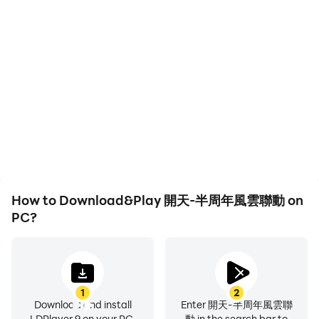
High FPS
Keyboard & Mouse
With support for high
In 開天-半周年風雲聯動,
FPS, 開天-半周年風雲聯
players frequently
動's game graphics are
perform actions such as
smoother, and actions
character movement,
are more seamless,
skill selection, and
enhancing the visual
combat, where keyboard
experience and
and mouse offer more
immersion of playing 開
convenient and
天-半周年風雲聯動.
responsive operation.
How to Download&Play 開天-半周年風雲聯動 on
PC?
1
2
Download and install
Enter 開天-半周年風雲聯
LDPlayer 9 on your PC.
動 in the search bar to