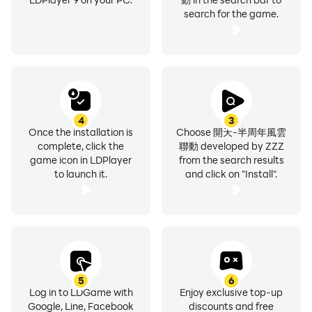
search for the game.
4
3
Once the installation is
Choose 開天-半周年風雲
complete, click the
聯動 developed by ZZZ
game icon in LDPlayer
from the search results
to launch it.
and click on "Install".
5
6
Log in to LDGame with
Enjoy exclusive top-up
Google, Line, Facebook
discounts and free