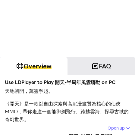
Overview
FAQ
Use LDPlayer to Play 開天-半周年風雲聯動 on PC
天地初開，萬靈爭起。
《開天》是一款以自由探索與高沉浸畫質為核心的仙俠
MMO，帶你走進一個能御劍飛行、跨越雲海、探尋古域的
奇幻世界。
無論是熱血的戰鬥還是恬靜的修行，每一次邂逅都構成屬於
Open up
你的修仙傳說。透過 雷電模擬器 在 PC 上遊玩，更能在寬