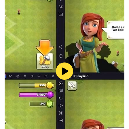
五条 悟：中村悠一
夜蛾正道：黒田崇矢
七海建人：津田健次郎
伊地知潔高：岩田光央
家入硝子：遠藤 綾
冥冥：三石琴乃
禪院直毘人：中田譲治
東堂 葵：木村 昴
加茂憲紀：日野 聡
西宮 桃：釘宮理恵
禪院真依：井上麻里奈
三輪 霞：赤﨑千夏
究極メカ丸：松岡禎丞
庵 歌姫：日笠陽子
楽巌寺嘉伸：麦人
夏油 傑：櫻井孝宏
漏瑚：千葉 繁