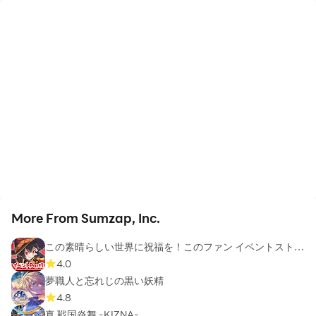
More From Sumzap, Inc.
この素晴らしい世界に祝福を！このファン イベントストー
リー1
4.0
夢職人と忘れじの黒い妖精
4.8
真 戦国炎舞 -KIZNA-