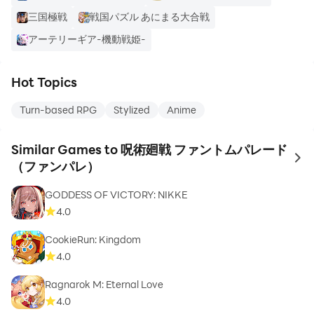
三国極戦
戦国パズル あにまる大合戦
アーテリーギア-機動戦姫-
Hot Topics
Turn-based RPG
Stylized
Anime
Similar Games to 呪術廻戦 ファントムパレード
to 
（ファンパレ）
GODDESS OF VICTORY: NIKKE
4.0
CookieRun: Kingdom
4.0
Ragnarok M: Eternal Love
4.0