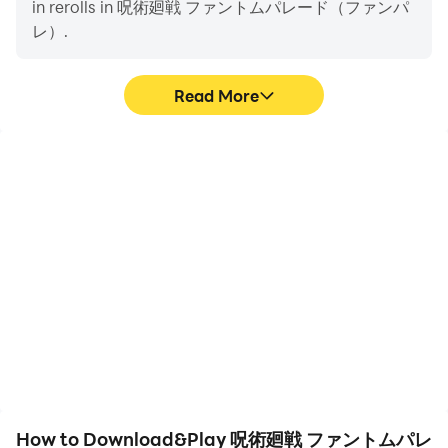
in rerolls in 呪術廻戦 ファントムパレード（ファンパ
OS 8.0以上、OpenGL ES 3.1+AEP以上、メモリ（RAM）
レ）.
4GB以上の端末
Snapdragon 845 相当以上
Read More
※サポート対象内でも、お使いになられている端末やご使
用状況によって動作が安定しないことがあります
High FPS
Keyboard & Mouse
◆その他◆
With support for high
In 呪術廻戦 ファントムパ
・本アプリの言語は日本語のみに対応しております。その
FPS, 呪術廻戦 ファントム
レード（ファンパレ）,
他の言語は選択できませんので、ご注意ください。
パレード（ファンパレ）'s
players frequently
・本アプリケーションは、権利者の正式な許諾を得て配信
game graphics are
perform actions such as
しております。
smoother, and actions
character movement,
are more seamless,
skill selection, and
・本アプリケーションには、株式会社Live2Dの
enhancing the visual
combat, where keyboard
「Live2D」が使用されています。
experience and
and mouse offer more
immersion of playing 呪術
convenient and
廻戦 ファントムパレード
responsive operation.
©芥見下々／集英社・呪術廻戦製作委員会 ©Sumzap,
（ファンパレ）.
Inc.／TOHO CO., LTD.
How to Download&Play 呪術廻戦 ファントムパレ