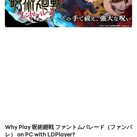
always get the heroes you want before others by
faster rerolls and more efficient summoning! Start
downloading and playing 呪術廻戦 ファントムパレード
（ファンパレ） on your computer now!
『呪術廻戦 ファントムパレード（ファンパレ）』とは
◆”TVアニメ”の世界観と”ゲーム”ならではの『呪術廻戦』
の物語◆
アニメのストーリーを新規フルボイスで再現。さらに、
様々なキャラクターの視点で描かれるストーリーもフルボ
イスで実装。
◆その手で術式を操り、TVアニメさながらのバトルで呪
霊を祓え◆
ハイクオリティで展開されるバトル。自分だけのチーム編
成で、強大な呪霊を祓え。
◆ゲームならではの『呪術廻戦』の戦いをその手で体感
Why Play 呪術廻戦 ファントムパレード（ファンパ
◆
レ） on PC with LDPlayer?