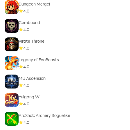
Dungeon Merge!
4.0
Gembound
4.0
Pirate Throne
4.0
Legacy of EvoBeasts
4.0
MU Ascension
4.0
Yulgang W
4.0
ArcShot: Archery Roguelike
4.0