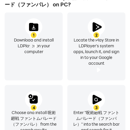
ード（ファンパレ） on PC?
1
2
Download and install
Locate the Play Store in
LDPlayer on your
LDPlayer's system
computer
apps, launch it, and sign
in to your Google
account
4
3
Choose and install 呪術
Enter "呪術廻戦 ファント
廻戦 ファントムパレード
ムパレード（ファンパ
（ファンパレ） from the
レ）" into the search bar
search results
and search for it