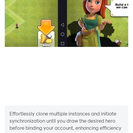
花御：田中敦子
吉野順平：山谷祥生
真人：島﨑信長
両面宿儺：諏訪部順一
and more
◆最新情報はこちらから◆
【公式サイト】
https://jujutsuphanpara.jp/
【公式X(旧Twitter)】
https://twitter.com/jujutsuphanpara
【公式YouTubeチャンネル】
https://www.youtube.com/channel/UCO94ejXzeIySeu3
Effortlessly clone multiple instances and initiate
gje0ioVQ
synchronization until you draw the desired hero
before binding your account, enhancing efficiency
◆対応端末◆