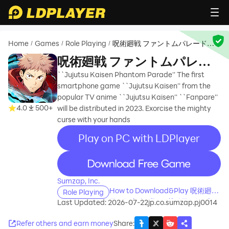
Home
Games
Role Playing
呪術廻戦 ファントムパレード
/
/
/
（ファンパレ）
呪術廻戦 ファントムパレー
ド（ファンパレ）
``Jujutsu Kaisen Phantom Parade'' The first
smartphone game ``Jujutsu Kaisen'' from the
popular TV anime ``Jujutsu Kaisen'' ``Fanpare''
4.0
500+
will be distributed in 2023. Exorcise the mighty
curse with your hands
Play on PC with LDPlayer
recommend
Sumzap, Inc.
How to Download&Play 呪術廻戦
Role Playing
ファントムパレード（ファンパ
Last Updated: 2026-07-22
jp.co.sumzap.pj0014
レ） on PC?
Refer others and earn money
Share
: