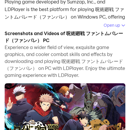
Playing game developed by Sumzap, Inc., and
LDPlayer is the best platform for playing 呪術廻戦 ファ
ントムパレード（ファンパレ） on Windows PC, offering
powerful features for an immersive experience.
Open up
Screenshots and Videos of 呪術廻戦 ファントムパレー
When playing 呪術廻戦 ファントムパレード（ファンパ
ド（ファンパレ） PC
レ） on PC, as a new player looking to start with a
Experience a wider field of view, exquisite game
fresh account, the multi-instance and sync features
graphics, and cooler combat skills and effects by
are extremely useful for rerolls. You can use them to
downloading and playing 呪術廻戦 ファントムパレード
run multiple instances and begin the synchronization
（ファンパレ） on PC with LDPlayer. Enjoy the ultimate
process. Bind your account until you draw the desired
gaming experience with LDPlayer.
heroes.
In addition, operation recorder is great for games that
require you to level up and complete tasks! Run the
sync and record your actions, then repeat the main
instance's actions in real-time. By doing so, you can
run 2 or more accounts simultaneously. You can