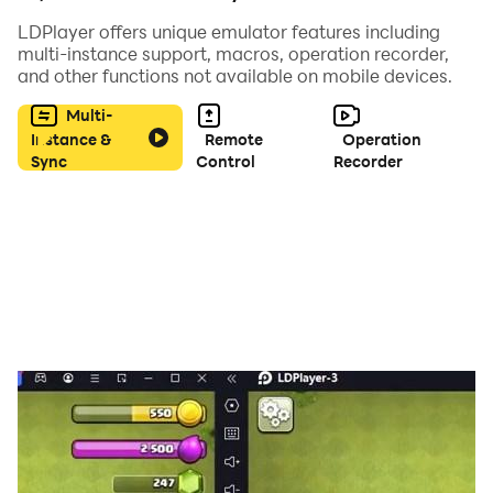
LDPlayer offers unique emulator features including
各階層毎に存在する呪霊に挑む「領域調査」。成長させた
multi-instance support, macros, operation recorder,
キャラクター達と共に領域を攻略しよう。
and other functions not available on mobile devices.
Multi-
◆ゲームで描かれる『呪術廻戦』の新たなシーン”廻想残
Instance &
Remote
Operation
滓”◆
Sync
Control
Recorder
新たに描かれた『呪術廻戦』の1シーン”廻想残滓”。”廻想
残滓”をキャラクターに装備し、能力を強化しよう。
◆物語を彩るキャラクター＆豪華声優陣◆
虎杖悠仁：榎木淳弥
伏黒 恵：内田雄馬
釘崎野薔薇：瀬戸麻沙美
禪院真希：小松未可子
狗巻 棘：内山昂輝
パンダ：関 智一