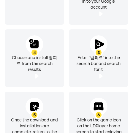
in to your Google
- 사업자정보 확인/문의하기:
account
https://help.netmarble.com/
----
개발자 연락처 :
넷마블(주) 구로구 디지털로26길 38(구로동, 지타워)
구로구, 서울특별시 08393
South Korea 557819606 제 2014-서울구로-1028 호 구로
4
3
구청
Choose and install 뱀피
Enter "뱀피르" into the
르 from the search
search bar and search
results
for it
5
6
Once the download and
Click on the game icon
installation are
on the LDPlayer home
complete, return to the
screen to start enjoying