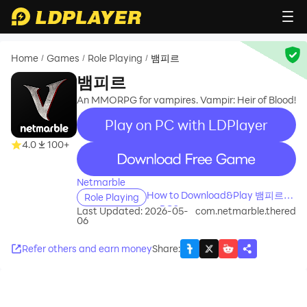
Home
Games
Role Playing
뱀피르
/
/
/
뱀피르
An MMORPG for vampires. Vampir: Heir of Blood!
Play on PC with LDPlayer
4.0
100+
recommend
Netmarble
How to Download&Play 뱀피르
Role Playing
on PC?
Last Updated: 2026-05-
com.netmarble.thered
06
Refer others and earn money
Share
: