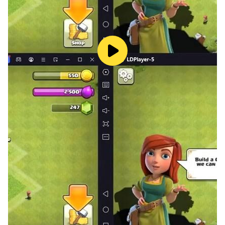
- 공급자: 넷마블㈜ 대표이사 김병규
- 이용조건 및 기간: 게임 내 별도 고지된 내용에 따름
(사용기간이 표시되지 않은 경우, 서비스의 종료일까지를
사용기간으로 간주)
- 결제금액 및 방법: 상품 별 별도 고지된 결제금액 및 결제
방법에 따름
(외화 결제 시 환율 및 수수료 등으로 인해 실제 청구금액과
다를 수 있음)
- 상품지급방식: 게임 내 구매한 아이디(캐릭터)로 즉시 지
급
- 최소OS사양: Android 11
- 주소: 서울특별시 구로구 디지털로 26길 38, G-Tower 넷
마블
- 사업자 번호: 105-87-64746
- 통신판매업 번호: 제 2014-서울구로-1028 호