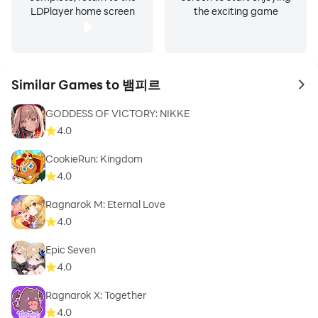
LDPlayer home screen
the exciting game
Similar Games to 뱀피르
to 
GODDESS OF VICTORY: NIKKE
4.0
CookieRun: Kingdom
4.0
Ragnarok M: Eternal Love
4.0
Epic Seven
4.0
Ragnarok X: Together
4.0