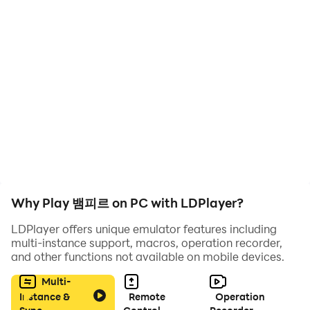
■ 금기를 찢고, 욕망을 드러내다
피, 공포, 섹슈얼리티를 기반으로 빚어진 잔혹하면서도 매혹
적인 세계.
아름다움과 잔혹함이 교차하는 순간을 경험하라!
■ 피로 물든, 압도적인 타격감
전투의 시작과 끝에서 보여지는 피의 욕망
뱀파이어 본능이 살아 숨쉬는 전장의 감각을 경험하라!
Why Play 뱀피르 on PC with LDPlayer?
LDPlayer offers unique emulator features including
■ 안전한 성장, 치열한 전쟁
multi-instance support, macros, operation recorder,
and other functions not available on mobile devices.
서로 다른 목적으로 무한 경쟁이 이뤄지는 이 곳,
끊임없이 재편되는 셔플링 시스템으로
Multi-
승자는 권력을, 패자는 의미 있는 보상을 거머쥔다!
Instance &
Remote
Operation