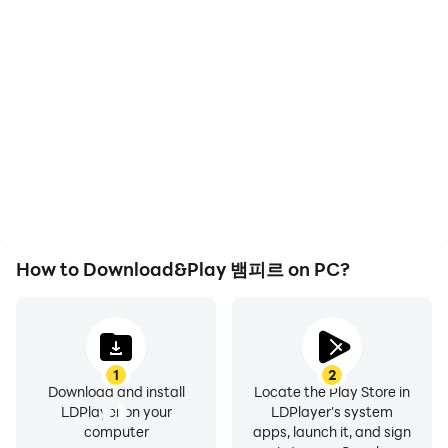
With support for high
In 뱀피르, players
FPS, 뱀피르's game
frequently perform
graphics are smoother,
actions such as
and actions are more
character movement,
seamless, enhancing the
skill selection, and
visual experience and
combat, where keyboard
■ 게임물 등급 분류 번호 : 제 CC-NP-250515-001호
immersion of playing 뱀피
and mouse offer more
르.
convenient and
- 이용약관 :
responsive operation.
https://help.netmarble.com/terms/terms_of_service_k
o?lcLocale=ko
How to Download&Play 뱀피르 on PC?
- 개인정보 처리방침 :
https://help.netmarble.com/terms/privacy_policy_ko?
lcLocale=ko
- 서비스 운영 정책 :
https://help.netmarble.com/ko/web/thered/policy
1
2
Download and install
Locate the Play Store in
- 고객센터: 1588-3995 (평일 오전10시~오후7시 상담가능)
LDPlayer on your
LDPlayer's system
- 사업자 이메일 : netmarbles@igsinc.co.kr
computer
apps, launch it, and sign