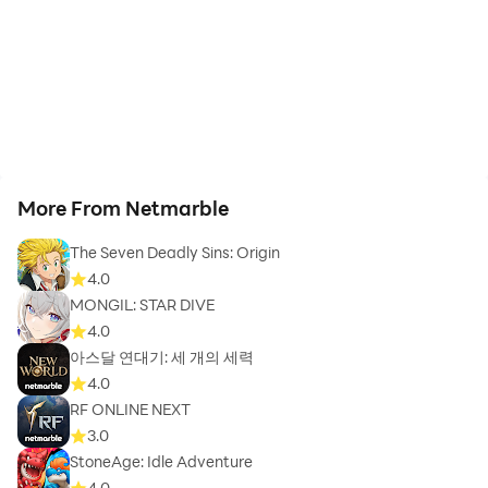
More From Netmarble
The Seven Deadly Sins: Origin
4.0
MONGIL: STAR DIVE
4.0
아스달 연대기: 세 개의 세력
4.0
RF ONLINE NEXT
3.0
StoneAge: Idle Adventure
4.0