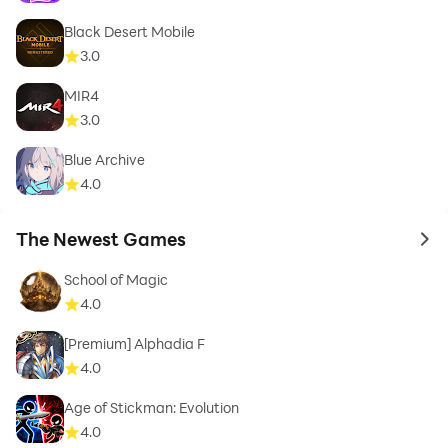
Black Desert Mobile
3.0
MIR4
3.0
Blue Archive
4.0
The Newest Games
to 
School of Magic
4.0
[Premium] Alphadia F
4.0
Age of Stickman: Evolution
4.0