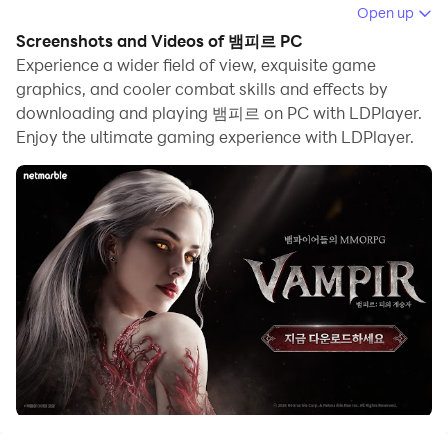
When playing 뱀피르 on PC, as a new player looking to
Open up
start with a fresh account, the multi-instance and sync
Screenshots and Videos of 뱀피르 PC
features are extremely useful for rerolls. You can use
Experience a wider field of view, exquisite game
them to run multiple instances and begin the
graphics, and cooler combat skills and effects by
downloading and playing 뱀피르 on PC with LDPlayer.
synchronization process. Bind your account until you
Enjoy the ultimate gaming experience with LDPlayer.
draw the desired heroes.
In addition, operation recorder is great for games that
require you to level up and complete tasks! Run the
sync and record your actions, then repeat the main
instance's actions in real-time. By doing so, you can
run 2 or more accounts simultaneously. You can
always get the heroes you want before others by
faster rerolls and more efficient summoning! Start
downloading and playing 뱀피르 on your computer
now!
뱀파이어들의 MMORPG. 뱀피르: 피의 계승자!