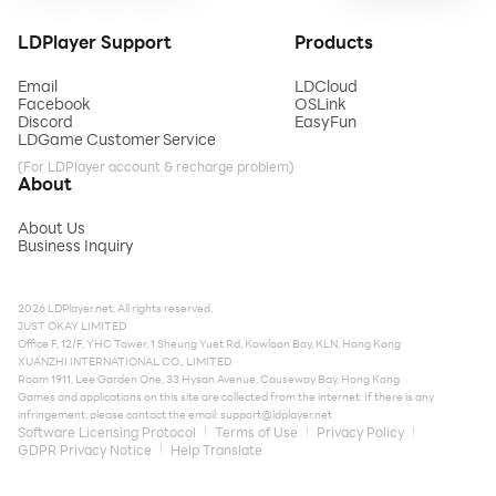
LDPlayer Support
Products
Email
LDCloud
Facebook
OSLink
Discord
EasyFun
LDGame Customer Service
(For LDPlayer account & recharge problem)
About
About Us
Business Inquiry
2026 LDPlayer.net. All rights reserved.
JUST OKAY LIMITED
Office F, 12/F, YHC Tower, 1 Sheung Yuet Rd, Kowloon Bay, KLN, Hong Kong
XUANZHI INTERNATIONAL CO., LIMITED
Room 1911, Lee Garden One, 33 Hysan Avenue, Causeway Bay, Hong Kong
Games and applications on this site are collected from the internet. If there is any
infringement, please contact the email:
support@ldplayer.net
Software Licensing Protocol
Terms of Use
Privacy Policy
GDPR Privacy Notice
Help Translate