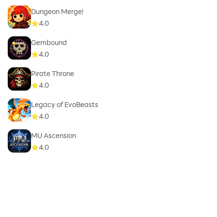
Dungeon Merge!
4.0
Gembound
4.0
Pirate Throne
4.0
Legacy of EvoBeasts
4.0
MU Ascension
4.0