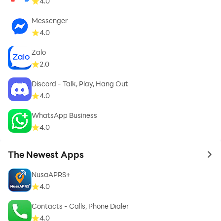
4.0
Messenger
4.0
Zalo
2.0
Discord - Talk, Play, Hang Out
4.0
WhatsApp Business
4.0
The Newest Apps
to 
NusaAPRS+
4.0
Contacts - Calls, Phone Dialer
4.0