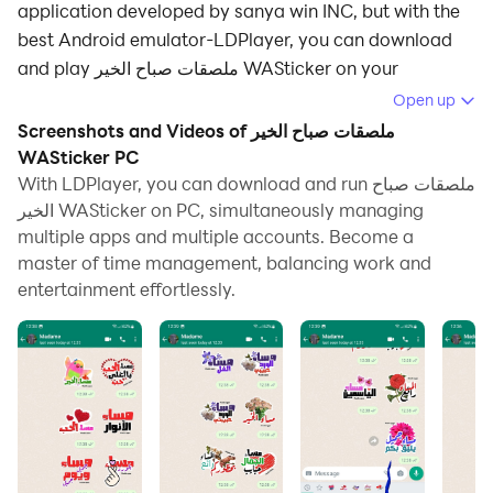
application developed by sanya win INC, but with the
best Android emulator-LDPlayer, you can download
and play ملصقات صباح الخير WASticker on your
computer.
Open up
Screenshots and Videos of ملصقات صباح الخير
Running ملصقات صباح الخير WASticker on your
WASticker PC
computer allows you to browse clearly on a large
With LDPlayer, you can download and run ملصقات صباح
screen, and controlling the application with a mouse
الخير WASticker on PC, simultaneously managing
and keyboard is much faster than using touchscreen,
multiple apps and multiple accounts. Become a
all while never having to worry about device battery
master of time management, balancing work and
issues.
entertainment effortlessly.
With multi-instance and synchronization features, you
can even run multiple applications and accounts on
your PC.
And file sharing makes sharing images, videos, and
files incredibly easy.