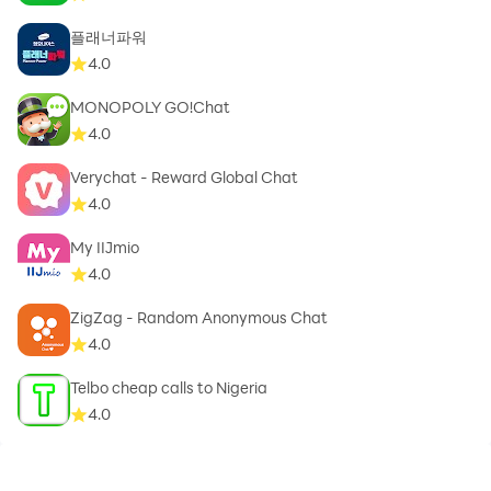
플래너파워
4.0
MONOPOLY GO!Chat
4.0
Verychat - Reward Global Chat
4.0
My IIJmio
4.0
ZigZag - Random Anonymous Chat
4.0
Telbo cheap calls to Nigeria
4.0