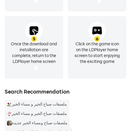
نصوص الملصقات sabah masae Stickers ، 25 حزمة
ملصقات ، 300+ ملصقات مضافة بمواضيع مختلفة
WAStickerApps . احصل على الملصقات العربية الأكثر شهرة.
كيف تستعمل:
5
6
- قم بتنزيل هذا التطبيق وافتحه.
Once the download and
Click on the game icon
installation are
on the LDPlayer home
- اضغط على "إضافة إلى Whatz".
complete, return to the
screen to start enjoying
- تأكيد عملك.
LDPlayer home screen
the exciting game
- افتح Whatz وانتقل إلى الدردشة.
- اضغط على أيقونة Emoji.
- سترى أيقونة ملصق جديدة في الأسفل ويمكنك الآن استخدام
حزمة الملصقات هذه.
Search Recommendation
- استمتع بالتطبيق ودعم تصنيف 5 نجوم
ملصقات صباح الخير و مساء الخير
لا يرتبط هذا التطبيق بـ شركة واتساب. بأي شكل من الأشكال
ملصقات صباح الخير و مساء الخير
ويتم تطويره وصيانته بواسطة جهة خارجية.
ملصقات صباح ومساء الخير جديدة