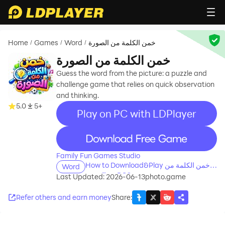
Home
Games
Word
خمن الكلمة من الصورة
/
/
/
خمن الكلمة من الصورة
Guess the word from the picture: a puzzle and
challenge game that relies on quick observation
and thinking.
5.0
5+
Play on PC with LDPlayer
recommend
Family Fun Games Studio
How to Download&Play خمن الكلمة من
Word
الصورة on PC?
Last Updated: 2026-06-13
photo.game
Refer others and earn money
Share
: