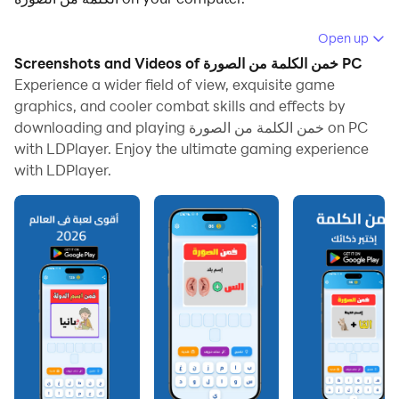
Running خمن الكلمة من الصورة on your computer allows
Open up
you to browse clearly on a large screen, and
Screenshots and Videos of خمن الكلمة من الصورة PC
controlling the application with a mouse and keyboard
Experience a wider field of view, exquisite game
is much faster than using touchscreen, all while never
graphics, and cooler combat skills and effects by
downloading and playing خمن الكلمة من الصورة on PC
having to worry about device battery issues.
with LDPlayer. Enjoy the ultimate gaming experience
With multi-instance and synchronization features, you
with LDPlayer.
can even run multiple applications and accounts on
your PC.
And file sharing makes sharing images, videos, and
files incredibly easy.
Download خمن الكلمة من الصورة and run it on your PC.
Enjoy the large screen and high-definition quality on
your PC!
خمن الكلمة من الصورة هي لعبة ذكاء تعتمد على عرض صورة