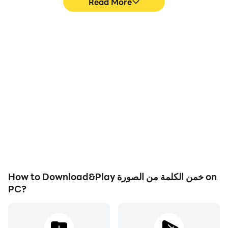
Read More
High FPS
Video Recorder
With support for high
Easily capture your
FPS, خمن الكلمة من
performance and
gameplay process in خمن
الصورة's game graphics
are smoother, and
الكلمة من الصورة, aiding in
actions are more
learning and improving
seamless, enhancing the
driving techniques, or
visual experience and
sharing gaming
immersion of playing خمن
experiences and
الكلمة من الصورة.
achievements with other
players.
How to Download&Play خمن الكلمة من الصورة on
PC?