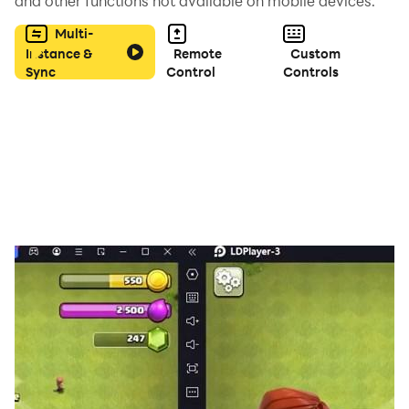
and other functions not available on mobile devices.
Multi-
واجهة بسيطة وسهلة الاستخدام
Instance &
Remote
Custom
Sync
Control
Controls
لعبة خفيفة الحجم
مناسبة لجميع الأعمار
لا تحتوي على محتوى عنيف أو غير لائق
تندرج اللعبة ضمن فئة ألعاب الذكاء وألعاب الكلمات، وهي مناسبة
للأطفال والكبار، ويمكن الاستمتاع بها في أي وقت كوسيلة
للتسلية وتنشيط العقل.
إذا كنت تبحث عن لعبة تخمين الصور، لعبة كلمات عربية، أو لعبة
ذكاء تعتمد على التفكير والملاحظة، فإن خمن الكلمة من الصورة
تقدم لك تجربة ممتعة وبسيطة تناسب جميع المستخدمين.