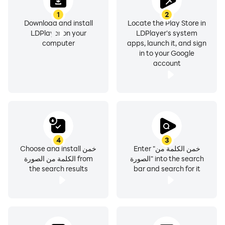
1
2
Download and install
Locate the Play Store in
LDPlayer on your
LDPlayer's system
computer
apps, launch it, and sign
in to your Google
account
4
3
Enter "خمن الكلمة من
Choose and install خمن
الصورة" into the search
الكلمة من الصورة from
the search results
bar and search for it