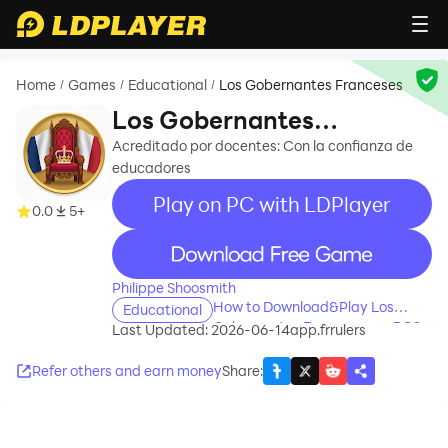
Home
Games
Educational
Los Gobernantes Franceses
/
/
/
Los Gobernantes
Franceses
Acreditado por docentes: Con la confianza de
educadores
Play on PC with LDPlayer
0.0
5+
recommend
Philippe Shoosmith
How to Download&Play Los
Educational
Gobernantes Franceses on PC?
Last Updated: 2026-06-14
app.frrulers
Refer others and earn money
Share
: