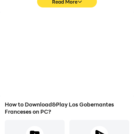
Read More
High FPS
Video Recorder
With support for high
Easily capture your
FPS, Los Gobernantes
performance and
Franceses's game
gameplay process in Los
graphics are smoother,
Gobernantes Franceses,
and actions are more
aiding in learning and
seamless, enhancing the
improving driving
visual experience and
techniques, or sharing
immersion of playing Los
gaming experiences and
Gobernantes Franceses.
achievements with other
players.
How to Download&Play Los Gobernantes
Franceses on PC?