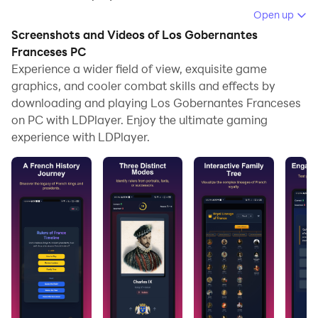
your computer.
Open up
Screenshots and Videos of Los Gobernantes
Running Los Gobernantes Franceses on your computer
Franceses PC
allows you to browse clearly on a large screen, and
Experience a wider field of view, exquisite game
controlling the application with a mouse and keyboard
graphics, and cooler combat skills and effects by
is much faster than using touchscreen, all while never
downloading and playing Los Gobernantes Franceses
having to worry about device battery issues.
on PC with LDPlayer. Enjoy the ultimate gaming
experience with LDPlayer.
With multi-instance and synchronization features, you
can even run multiple applications and accounts on
your PC.
And file sharing makes sharing images, videos, and
files incredibly easy.
Download Los Gobernantes Franceses and run it on
your PC. Enjoy the large screen and high-definition
quality on your PC!