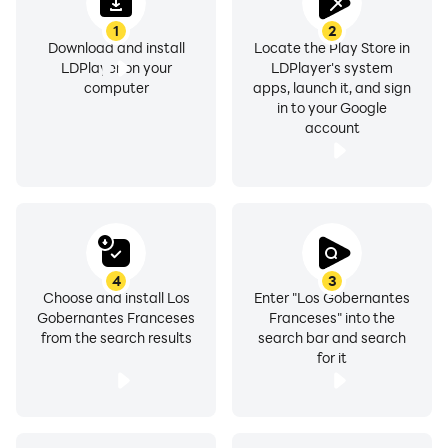
1
2
Download and install
Locate the Play Store in
LDPlayer on your
LDPlayer's system
computer
apps, launch it, and sign
in to your Google
account
4
3
Choose and install Los
Enter "Los Gobernantes
Gobernantes Franceses
Franceses" into the
from the search results
search bar and search
for it