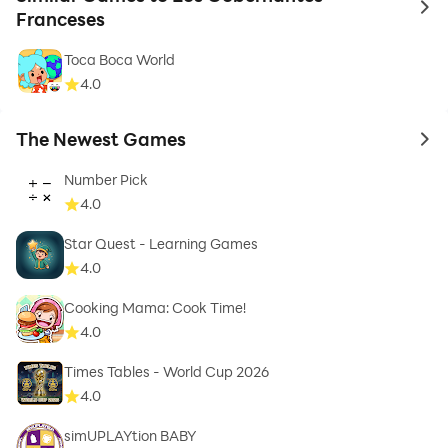
to 
Franceses
Toca Boca World
4.0
The Newest Games
to 
Number Pick
4.0
Star Quest - Learning Games
4.0
Cooking Mama: Cook Time!
4.0
Times Tables - World Cup 2026
4.0
simUPLAYtion BABY