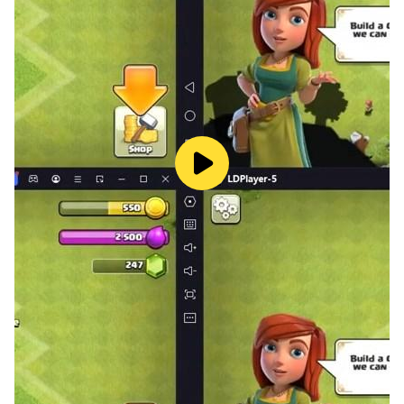
Características principales:
1. Acreditado por docentes: Con la confianza de
educadores como una herramienta de aprendizaje y
apoyo al estudio de alta calidad para el aula.
2. Calificación de 5 estrellas: Apreciado por miles de
jugadores en todo el mundo por su diseño intuitivo y su
jugabilidad gratificante.
3. 7 idiomas globales: Totalmente localizado para que
puedas jugar y aprender en tu idioma nativo
(disponible en inglés, español, francés, chino, japonés,
árabe e hindi).
4. Perfecto para todas las edades: Un entorno limpio y
sin anuncios, seguro para niños, estudiantes y adultos.