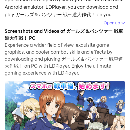
Android emulator-LDPlayer, you can download and
play ガールズ＆パンツァー 戦車道大作戦！ on your
computer.
Open up
Screenshots and Videos of ガールズ＆パンツァー 戦車
Running ガールズ＆パンツァー 戦車道大作戦！ on your
道大作戦！ PC
computer allows you to browse clearly on a large
Experience a wider field of view, exquisite game
screen, and controlling the application with a mouse
graphics, and cooler combat skills and effects by
and keyboard is much faster than using touchscreen,
downloading and playing ガールズ＆パンツァー 戦車道
all while never having to worry about device battery
大作戦！ on PC with LDPlayer. Enjoy the ultimate
issues.
gaming experience with LDPlayer.
With multi-instance and synchronization features, you
can even run multiple applications and accounts on
your PC.
And file sharing makes sharing images, videos, and
files incredibly easy.