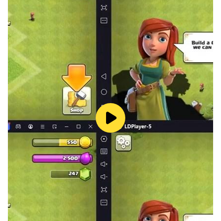
※一部有料アイテムがございます
- 乙女戦車シミュレーション
【推奨OSバージョン】
Android 7以上
【ゲーム公式サイト】
https://garupan-app.com/
=============================
©GIRLS und PANZER Projekt
©GIRLS und PANZER Film Projekt
©GIRLS und PANZER Finale Projekt
©戦車道大作戦 実行委員会
-----------------------------