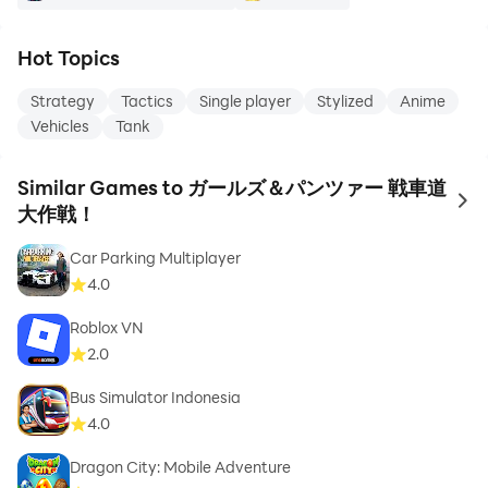
Hot Topics
Strategy
Tactics
Single player
Stylized
Anime
Vehicles
Tank
Similar Games to ガールズ＆パンツァー 戦車道
to 
大作戦！
Car Parking Multiplayer
4.0
Roblox VN
2.0
Bus Simulator Indonesia
4.0
Dragon City: Mobile Adventure