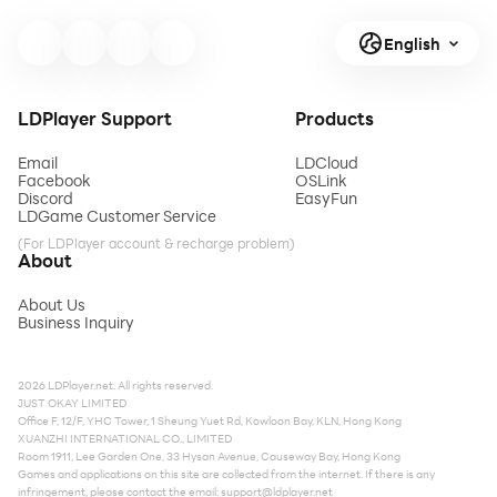
English
LDPlayer Support
Products
Email
LDCloud
Facebook
OSLink
Discord
EasyFun
LDGame Customer Service
(For LDPlayer account & recharge problem)
About
About Us
Business Inquiry
2026 LDPlayer.net. All rights reserved.
JUST OKAY LIMITED
Office F, 12/F, YHC Tower, 1 Sheung Yuet Rd, Kowloon Bay, KLN, Hong Kong
XUANZHI INTERNATIONAL CO., LIMITED
Room 1911, Lee Garden One, 33 Hysan Avenue, Causeway Bay, Hong Kong
Games and applications on this site are collected from the internet. If there is any
infringement, please contact the email:
support@ldplayer.net