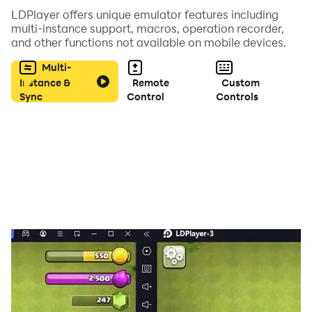
最大5チームの戦車を編成した小隊で試合開始！
LDPlayer offers unique emulator features including
「指示コマンド」でチームの行動を決めて勝利に導け！
multi-instance support, macros, operation recorder,
and other functions not available on mobile devices.
■ゲームオリジナルの描き下ろしイラスト！
Multi-
ゲームオリジナルの描き下ろしイラストあり!
Instance &
Remote
Custom
Sync
Control
Controls
普段見られない衣装の生徒は必見です!
■原作の豪華声優陣による撮り下ろしボイス多数収録!
原作アニメの豪華声優陣によるゲームオリジナルボイスを
多数収録!
試合中はもちろん、学園(マイページ)、編成…
様々な場所でボイスが聞けます!
=============================
ゲーム詳細
=============================
- 基本プレイ無料・登録不要