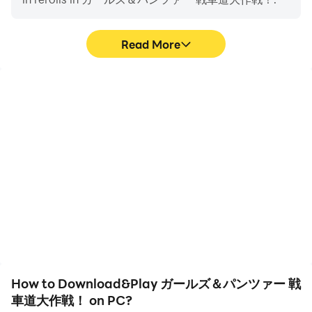
Read More
High FPS
Video Recorder
With support for high
Easily capture your
FPS, ガールズ＆パンツァ
performance and
ー 戦車道大作戦！'s game
gameplay process in ガー
graphics are smoother,
ルズ＆パンツァー 戦車道
and actions are more
大作戦！, aiding in
seamless, enhancing the
learning and improving
visual experience and
driving techniques, or
immersion of playing ガー
sharing gaming
ルズ＆パンツァー 戦車道
experiences and
大作戦！.
achievements with other
players.
How to Download&Play ガールズ＆パンツァー 戦
車道大作戦！ on PC?