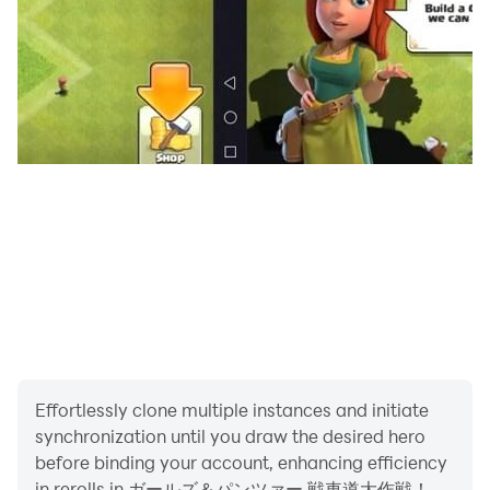
Effortlessly clone multiple instances and initiate
synchronization until you draw the desired hero
before binding your account, enhancing efficiency
in rerolls in ガールズ＆パンツァー 戦車道大作戦！.