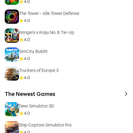
4.0
The Tower - Idle Tower Defense
4.0
Rangers x Kaiju No. 8 Tie-Up
4.0
SimCity BuildIt
4.0
Truckers of Europe 3
4.0
The Newest Games
to 
Deer Simulator 3D
4.0
Ship Captain Simulator Pro
4.0