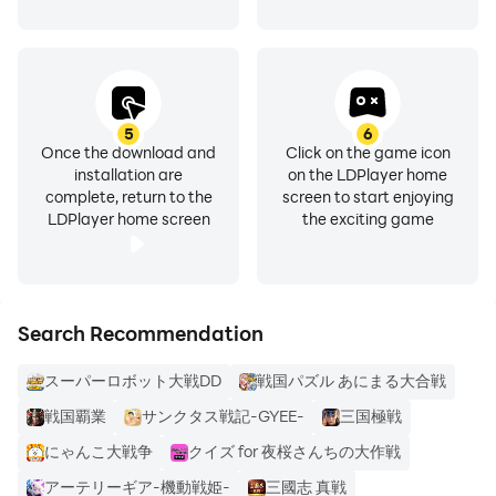
5
6
Once the download and
Click on the game icon
installation are
on the LDPlayer home
complete, return to the
screen to start enjoying
LDPlayer home screen
the exciting game
Search Recommendation
スーパーロボット大戦DD
戦国パズル あにまる大合戦
戦国覇業
サンクタス戦記-GYEE-
三国極戦
にゃんこ大戦争
クイズ for 夜桜さんちの大作戦
アーテリーギア-機動戦姫-
三國志 真戦