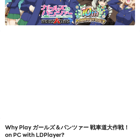
Download ガールズ＆パンツァー 戦車道大作戦！ and
run it on your PC. Enjoy the large screen and high-
definition quality on your PC!
好きな生徒と戦車を組み合わせて自分だけのドリームチー
ムを作ろう！
スマホでいつでもどこでも楽しめる、フラッグ戦や殲滅戦
ルールで
試合をおこなっていく、戦略シミュレーションゲームで
す！
■「ガールズ＆パンツァー」公式アプリ！
全国から強い生徒を集めて戦車道チームをつくることにな
ったあなた！
学校の垣根を越えたドリームチームを結成せよ！
Why Play ガールズ＆パンツァー 戦車道大作戦！
■本格戦車道シミュレーション！
on PC with LDPlayer?
小隊編成が勝敗を分ける！