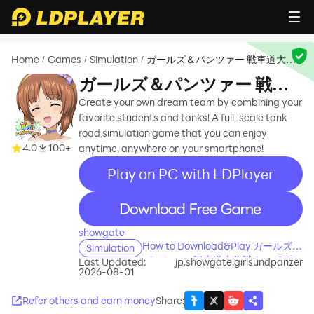
Home
Games
Simulation
ガールズ＆パンツァー 戦車道大作
/
/
/
戦！
ガールズ＆パンツァー 戦車
道大作戦！
Create your own dream team by combining your
favorite students and tanks! A full-scale tank
road simulation game that you can enjoy
4.0
100+
anytime, anywhere on your smartphone!
Play on PC with LDPlayer
recommend
showgate
How to Download&Play ガールズ＆
Simulation
パンツァー 戦車道大作戦！ on PC?
Last Updated:
jp.showgate.girlsundpanzer
2026-08-01
Refer others and earn money
Share
: