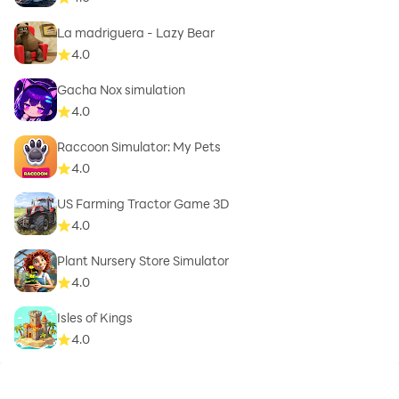
La madriguera - Lazy Bear
4.0
Gacha Nox simulation
4.0
Raccoon Simulator: My Pets
4.0
US Farming Tractor Game 3D
4.0
Plant Nursery Store Simulator
4.0
Isles of Kings
4.0