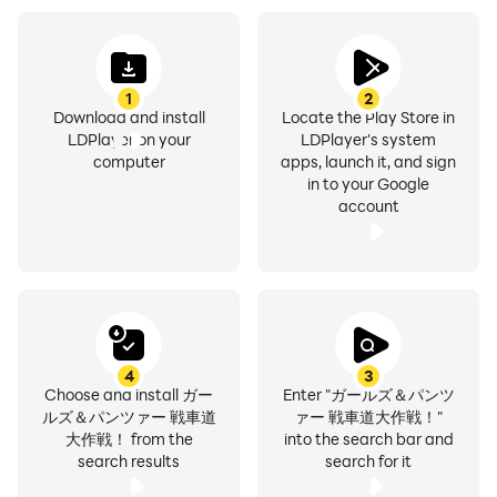
1
2
Download and install
Locate the Play Store in
LDPlayer on your
LDPlayer's system
computer
apps, launch it, and sign
in to your Google
account
4
3
Choose and install ガー
Enter "ガールズ＆パンツ
ルズ＆パンツァー 戦車道
ァー 戦車道大作戦！"
大作戦！ from the
into the search bar and
search results
search for it