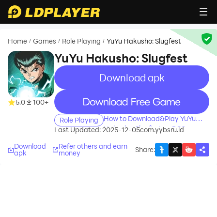
Home
Games
Role Playing
YuYu Hakusho: Slugfest
/
/
/
YuYu Hakusho: Slugfest
Download apk
recommend
recommend
5.0
100+
How to Download&Play YuYu
Role Playing
Hakusho: Slugfest on PC?
Last Updated: 2025-12-05
com.yybsru.ld
Download
Refer others and earn
Share
:
apk
money