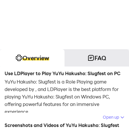
Overview
FAQ
Use LDPlayer to Play YuYu Hakusho: Slugfest on PC
YuYu Hakusho: Slugfest is a Role Playing game
developed by , and LDPlayer is the best platform for
playing YuYu Hakusho: Slugfest on Windows PC,
offering powerful features for an immersive
experience.
Open up
When playing YuYu Hakusho: Slugfest on PC, as a new
Screenshots and Videos of YuYu Hakusho: Slugfest