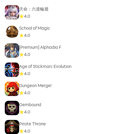
天命：六道輪迴
4.0
School of Magic
4.0
[Premium] Alphadia F
4.0
Age of Stickman: Evolution
4.0
Dungeon Merge!
4.0
Gembound
4.0
Pirate Throne
4.0