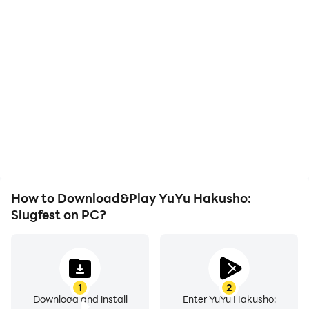
High FPS
Keyboard & Mouse
With support for high
In YuYu Hakusho:
FPS, YuYu Hakusho:
Slugfest, players
Slugfest's game graphics
frequently perform
are smoother, and
actions such as
actions are more
character movement,
seamless, enhancing the
skill selection, and
visual experience and
combat, where keyboard
immersion of playing
and mouse offer more
YuYu Hakusho: Slugfest.
convenient and
responsive operation.
How to Download&Play YuYu Hakusho:
Slugfest on PC?
1
2
Download and install
Enter YuYu Hakusho: