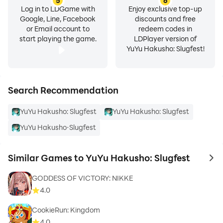
5
6
Log in to LDGame with
Enjoy exclusive top-up
Google, Line, Facebook
discounts and free
or Email account to
redeem codes in
start playing the game.
LDPlayer version of
YuYu Hakusho: Slugfest!
Search Recommendation
YuYu Hakusho: Slugfest
YuYu Hakusho: Slugfest
YuYu Hakusho·Slugfest
Similar Games to YuYu Hakusho: Slugfest
to 
GODDESS OF VICTORY: NIKKE
4.0
CookieRun: Kingdom
4.0