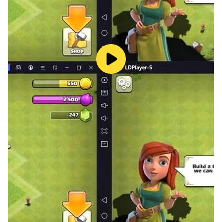
▶ Роскошный состав сэйю — 3D-моделирование
Технологии 3D-моделирования воссоздают ярких и 
неповторимых героев!
Озвучка оригинального аниме возвращает те самые первые 
эмоции!
Юсукэ Урамэси CV: Нодзому Сасаки
Кадзума Кувабара CV: Сигэру Тиба
Хиэй CV: Нобуюки Хияма
Курама CV: Мэгуми Огата
Тогуро-младший CV: Тэссё Гэнда