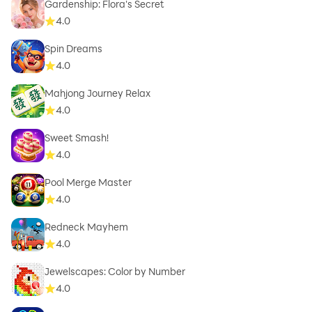
Gardenship: Flora's Secret
4.0
Spin Dreams
4.0
Mahjong Journey Relax
4.0
Sweet Smash!
4.0
Pool Merge Master
4.0
Redneck Mayhem
4.0
Jewelscapes: Color by Number
4.0