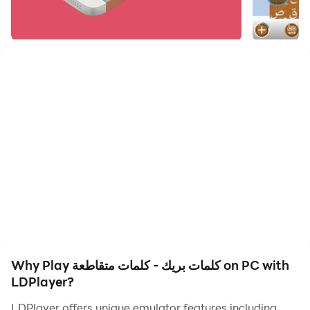
تتوقع .. جربها و لا تنسى ان تعطينا رأيك
في كل مرحلة من مراحل اللعبة مجموعة من الاسئل التافية
المشوقة والممتعة وراء كل سؤال لغز حول موضوع معين أو
معلومة او جملة. حروف الاجوبة تتقاطع - بأحرف مشتركة - مما
يتيح لك كشف حروف عن طريق حل اسئلة متقاطعة.
هذه اللعبة بجودة اسئلتها تعتبر دورة ثقافية كاملة ستثري
معلوماتك بمختلف المجالات,
وهناك الكثير من هكذا أسئلة الخفيفة التي تعتمد على فطنت
وذكاء لاعبها
Why Play كلمات بريك - كلمات متقاطعة on PC with
ولا يخلو اي سؤال من متعة التفكيرالمشوق.
LDPlayer?
LDPlayer offers unique emulator features including