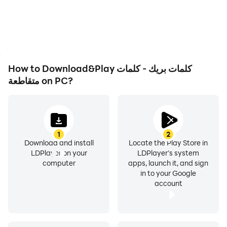
issues. Enjoy playing for
بعض التعليقات عن اللعبة:
- كلمات متقاطعة,
as long as you desire.
improving gaming
efficiency and
-لعبة ثقافية ع المستوى العالمي بصراحة ارشح هذه اللعبة بان
experience.
تكون لعبة ثقافية معلوماتية شيقة ممتعه لا يمكن ابدا ان تمل منها
، انفراد متميز بفكرة أول مرة اجدها باللغة العربية و بهذا المستوى
How to Download&Play كلمات بريك - كلمات
من التطوير
متقاطعة on PC?
جديدة للكلمات المتقاطعة يستحق القائمون عليها بتكريم لائق
بالانجاز !
1
2
Download and install
Locate the Play Store in
LDPlayer on your
LDPlayer's system
computer
apps, launch it, and sign
- اول لعبة عربية تعجبني من حيث البرمجة والمضمون والسلاسة
in to your Google
وتنافس الالعاب العالمية احسنتم
account