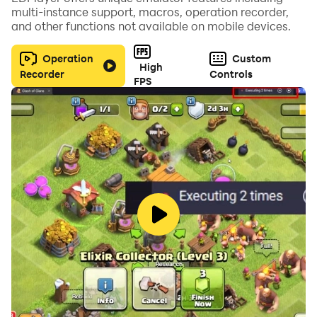
multi-instance support, macros, operation recorder,
and other functions not available on mobile devices.
* اسئلة متنوعة مناسبة لأغلب الاعمار
Operation
Custom
High
Recorder
Controls
* معلومات عامة في شتى المجالات
FPS
* اكمل الجملة, المثل, الاية
* اسئلة تفكير وذكاء
* سيارات وماركات
* مشاهير ولاعبي كرة قدم
* خرائط واعلام ودول