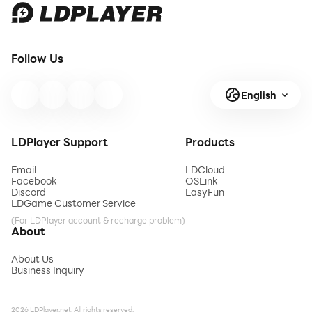
Follow Us
English
LDPlayer Support
Products
Email
LDCloud
Facebook
OSLink
Discord
EasyFun
LDGame Customer Service
(For LDPlayer account & recharge problem)
About
About Us
Business Inquiry
2026 LDPlayer.net. All rights reserved.