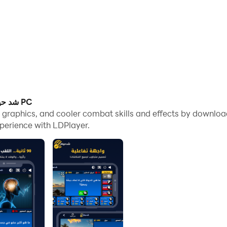
Screenshots and Videos of شد حيلك | لعبة تحدي واسئله PC
 and cooler combat skills and effects by downloading and playing ي واسئله
perience with LDPlayer.