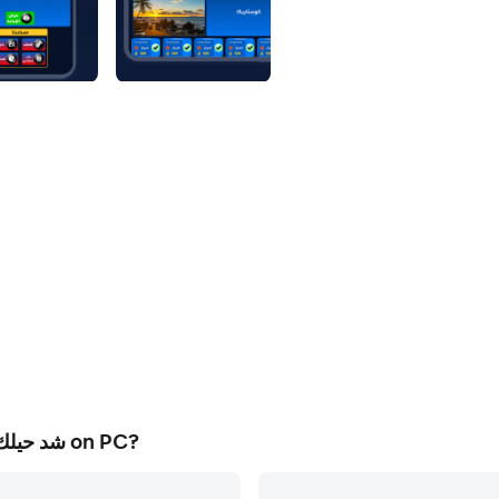
How to Download&Play شد حيلك | لعبة تحدي واسئله on PC?