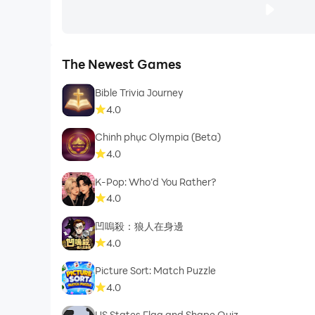
The Newest Games
Bible Trivia Journey
4.0
Chinh phục Olympia (Beta)
4.0
K-Pop: Who'd You Rather?
4.0
凹嗚殺：狼人在身邊
4.0
Picture Sort: Match Puzzle
4.0
US States Flag and Shape Quiz