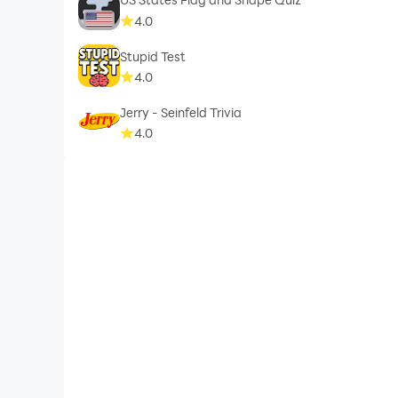
4.0
Stupid Test
4.0
Jerry - Seinfeld Trivia
4.0