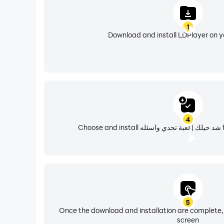
1
Download and install LDPlayer on 
4
Ch
5
Once the download and installation are complete,
screen