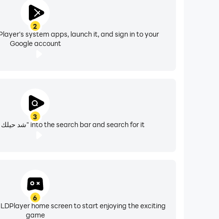
2
layer's system apps, launch it, and sign in to your
Google account
3
Enter "شد حيلك | لعبة تحدي واسئله" into the search bar and search for it
6
 LDPlayer home screen to start enjoying the exciting
game