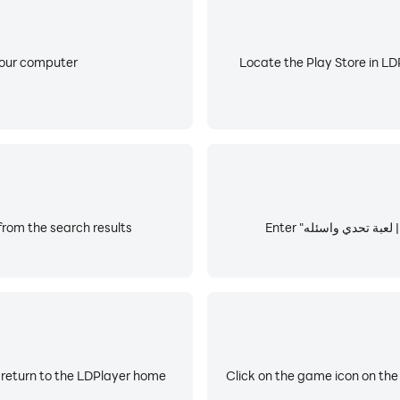
your computer
Locate the Play Store in LDP
oose and install شد حيلك | لعبة تحدي واسئله from the search results
 return to the LDPlayer home
Click on the game icon on the