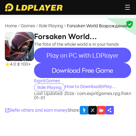
Home
Games
Role Playing
Forsaken World Возрождение
/
/
/
Forsaken World
Возрождение
The fate of the whole world is in your hands
Play on PC with LDPlayer
4.0
100+
recommend
EspritGames
How to Download&Play
Role Playing
Forsaken World Возрождение
Last Updated: 2026-
com.espritgames.rpg.frskn
01-01
on PC?
Refer others and earn money
Share
: