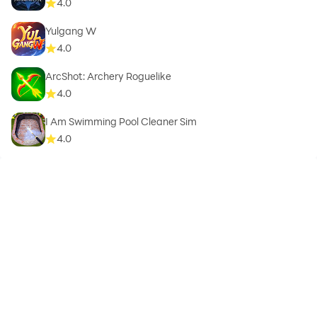
4.0
Yulgang W
4.0
ArcShot: Archery Roguelike
4.0
I Am Swimming Pool Cleaner Sim
4.0