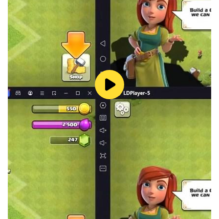
Заводите друзей, собирайтесь в гильдии,
общайтесь в личных письмах и чатах - побеждайте
врагов вместе!
- Головокружительная графика
Волшебный мир поразит вас своей красотой,
заставляя возвращаться снова и снова! А для
самых запоминающихся моментов - продвинутый
фоторежим и фотоальбом.
До встречи в игре!