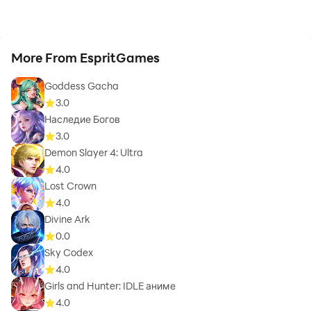
More From EspritGames
Goddess Gacha
3.0
Наследие Богов
3.0
Demon Slayer 4: Ultra
4.0
Lost Crown
4.0
Divine Ark
0.0
Sky Codex
4.0
Girls and Hunter: IDLE аниме
4.0