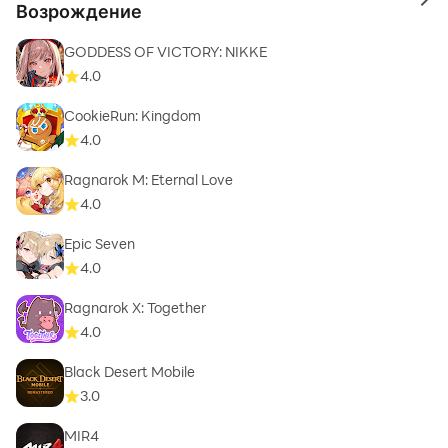
to 
Возрождение
GODDESS OF VICTORY: NIKKE
4.0
CookieRun: Kingdom
4.0
Ragnarok M: Eternal Love
4.0
Epic Seven
4.0
Ragnarok X: Together
4.0
Black Desert Mobile
3.0
MIR4