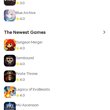
3.0
Blue Archive
4.0
The Newest Games
to 
Dungeon Merge!
4.0
Gembound
4.0
Pirate Throne
4.0
Legacy of EvoBeasts
4.0
MU Ascension