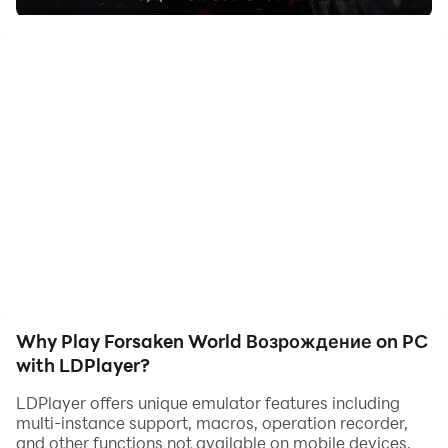
Погрузитесь в прекрасный и утонченный мир
Forsaken World и получите подлинную свободу!
Вас ждут сражения на волшебном континенте,
чарующие пейзажи и города, друзья и враги...
Бросайте вызов чудовищам, защитите мирных
жителей, объединяйтесь в гильдии и заводите
уникальных петов в захватывающей MMORPG
Forsaken World!
Судьба всего мира в ваших руках!
- Герои
Why Play Forsaken World Возрождение on PC
with LDPlayer?
Богатый выбор персонажей, каждый из которых
LDPlayer offers unique emulator features including
обладает своим уникальным боевым стилем и
multi-instance support, macros, operation recorder,
навыками.
and other functions not available on mobile devices.