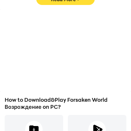
High FPS
Keyboard & Mouse
With support for high
In Forsaken World
FPS, Forsaken World
Возрождение, players
Возрождение's game
frequently perform
graphics are smoother,
actions such as
and actions are more
character movement,
seamless, enhancing the
skill selection, and
visual experience and
combat, where keyboard
immersion of playing
and mouse offer more
Forsaken World
convenient and
Возрождение.
responsive operation.
How to Download&Play Forsaken World
Возрождение on PC?