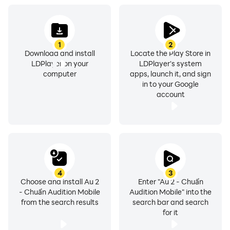
1
2
Download and install
Locate the Play Store in
LDPlayer on your
LDPlayer's system
computer
apps, launch it, and sign
in to your Google
account
4
3
Choose and install Au 2
Enter "Au 2 - Chuẩn
- Chuẩn Audition Mobile
Audition Mobile" into the
from the search results
search bar and search
for it