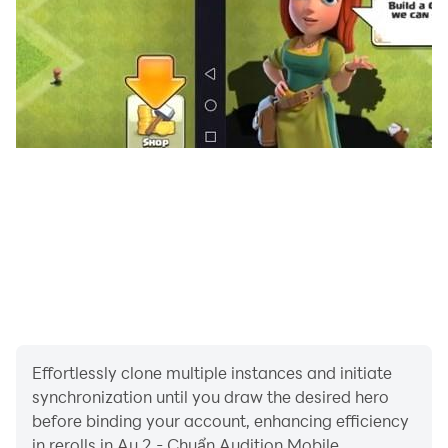
Chào mừng các bạn đến với AU 2!
Effortlessly clone multiple instances and initiate
synchronization until you draw the desired hero
before binding your account, enhancing efficiency
in rerolls in Au 2 - Chuẩn Audition Mobile.