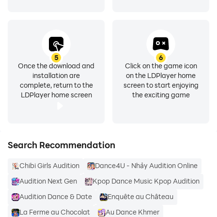
5
6
Once the download and
Click on the game icon
installation are
on the LDPlayer home
complete, return to the
screen to start enjoying
LDPlayer home screen
the exciting game
Search Recommendation
Chibi Girls Audition
Dance4U - Nhảy Audition Online
Audition Next Gen
Kpop Dance Music Kpop Audition
Audition Dance & Date
Enquête au Château
La Ferme au Chocolat
Au Dance Khmer