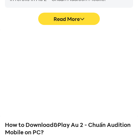
Read More
High FPS
Video Recorder
With support for high
Easily capture your
FPS, Au 2 - Chuẩn
performance and
Audition Mobile's game
gameplay process in Au
graphics are smoother,
2 - Chuẩn Audition
and actions are more
Mobile, aiding in learning
seamless, enhancing the
and improving driving
visual experience and
techniques, or sharing
immersion of playing Au 2
gaming experiences and
- Chuẩn Audition Mobile.
achievements with other
players.
How to Download&Play Au 2 - Chuẩn Audition
Mobile on PC?