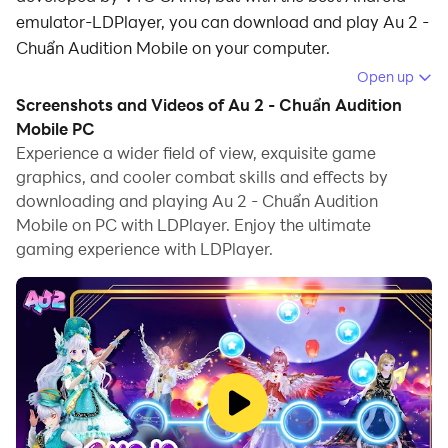
emulator-LDPlayer, you can download and play Au 2 -
Chuẩn Audition Mobile on your computer.
Open up
Running Au 2 - Chuẩn Audition Mobile on your
Screenshots and Videos of Au 2 - Chuẩn Audition
computer allows you to browse clearly on a large
Mobile PC
screen, and controlling the application with a mouse
Experience a wider field of view, exquisite game
and keyboard is much faster than using touchscreen,
graphics, and cooler combat skills and effects by
all while never having to worry about device battery
downloading and playing Au 2 - Chuẩn Audition
issues.
Mobile on PC with LDPlayer. Enjoy the ultimate
gaming experience with LDPlayer.
With multi-instance and synchronization features, you
can even run multiple applications and accounts on
your PC.
And file sharing makes sharing images, videos, and
files incredibly easy.
Download Au 2 - Chuẩn Audition Mobile and run it on