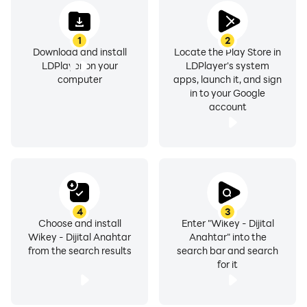
geliştirilmiş, herkesin kullanımına uygun ve hızlı ve
online çalışan bir kablosuz kontrol uygulamasıdır.
1
2
Download and install
Locate the Play Store in
LDPlayer on your
LDPlayer's system
Wikey kablosuz otopark kapısı, garaj ve otopark
computer
apps, launch it, and sign
bariyeri kontrolü uygulamasında kayıt olan kullanıcıları
in to your Google
yetkilendirerek sadece kendi yetki alanları dahilindeki
account
kapıları açmalarını sağlayabilirsiniz.
Wikey kablosuz otopark bariyer ve garaj kapısı kontrol
uygulamasının kullanılabileceği yerler;
~ Otopark bariyerleri
4
3
Choose and install
Enter "Wikey - Dijital
~ Motorlu sürgülü kapılar
Wikey - Dijital Anahtar
Anahtar" into the
~ Garaj kapısı
from the search results
search bar and search
~ Otopark kapısı
for it
~ Bina kapısı
~ Kepenk