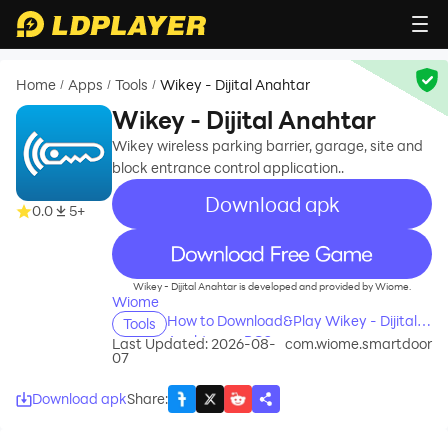
Home
Apps
Tools
Wikey - Dijital Anahtar
/
/
/
Wikey - Dijital Anahtar
Wikey wireless parking barrier, garage, site and
block entrance control application..
Download apk
0.0
5+
recommend
Wikey - Dijital Anahtar is developed and provided by Wiome.
Wiome
How to Download&Play Wikey - Dijital
Tools
Anahtar on PC?
Last Updated: 2026-08-
com.wiome.smartdoor
07
Download apk
Share
: