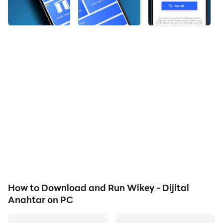
kapısı, otopark bariyeri, site giriş kapısı, apartman
blok girişi, yaya girişi, depo ve garaj kapılarının telefon
üzerinden kablosuz olarak kontrol edilmesini sağlayan
yeni nesil bir kablosuz kapı kontrol kumandası
uygulamasıdır.
Wikey uygulamasını kullanarak otopark kapılarını, site
ve blok yaya giriş kapı otomatiklerini rf kapı
kumandası veya herhangi bir rfid göstergeç kapı kartı
olmadan dünyanın herhangi bir ucundan internet
üzerinden kontrol edebilirsiniz.
NFC desteği sayesinde yetkilendirilmiş kullanıcıların
apartman girişi, blok girişi ve yaya girişlerinde kart,
How to Download and Run Wikey - Dijital
göstergeç anahtarlık veya telefon kullanarak
Anahtar on PC
kolaylıkla kapıyı açarak içeri girmesine olanak
sağlayabilirsiniz. Wikey tamamen yerli kaynaklar ile