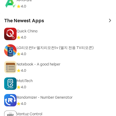
uygulamaya giriş yaparak otopark kapılarını, ev
4.0
kapılarını, apartman kapılarını, site kapılarını ve depo
kapılarını tek bir uygulama ile wifi ile kablosuz olarak
The Newest Apps
kontrol edebilirsiniz.
to 
Quick China
Wikey Kablosuz Kapı Kontrol Uygulaması Nasıl
4.0
Kullanılır?
Wikey kablosuz kapı uygulaması, yönetici tarafından
LG리모컨tv 엘지리모컨tv (엘지 전용 TV리모콘)
4.0
sağlanan kayıt kodu ile uygulamaya kayıt olunarak
kullanılır. Kullanıcılar kayıt kodu ile sisteme üye olurlar.
Notebook - A good helper
Yöneticiler üye olan kullanıcıların yetki sınırlarını
4.0
belirler. Bu sayede kullanıcılar uygulama ile otopark ve
MatiTech
yaya giriş kapılarını kontrol edebilirler.
4.0
Wikey kablosuz otopark garaj bariyeri kontrol
Randomizer - Number Generator
uygulaması bir IOT uygulamasıdır. Tüm cihazlar ve
4.0
birbiri ile wifi protokolü birbirine bağlanarak ile
Vantuz Control
haberleşir herhangi bir arıza durumunda sistemdeki