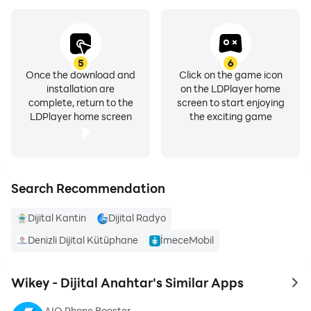
~ Depo kapısı
~ Yaya giriş kapısı
~ Kuru kontak tetiği ile çalışan tüm kapı ve cihazlar,
5
6
Once the download and
Click on the game icon
WiKey kablosuz otopark, garaj bariyeri ve kapı kontrol
installation are
on the LDPlayer home
uygulaması ile kontrol edilebilir.
complete, return to the
screen to start enjoying
LDPlayer home screen
the exciting game
Wikey kablosuz otopark kapı otomatiği kontrol
uygulamasının konfigürasyonları bulut ortamında
tutulur bu sayede sistemde yaşanacak sorunlar veya
Search Recommendation
arıza durumunda herhangi bir veri kaybı yaşanmaz.
Dijital Kantin
Dijital Radyo
Wikey kablosuz otopark kapı kumanda uygulaması ile
Denizli Dijital Kütüphane
İmeceMobil
kullanıcıların talepleri ve cihazlardan gelen cevaplar
loglanarak kullanıcı veya cihaz bazlı olarak
raporlanabilmektedir.
Wikey - Dijital Anahtar's Similar Apps
to 
AIO Phone Booster