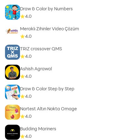
Draw & Color by Numbers
4.0
Meraklı Zihinler Video Çözüm
4.0
TRIZ crossover QMS
4.0
Ashish Agrawal
4.0
Draw & Color Step by Step
4.0
Nartest Altın Nokta Omage
4.0
Budding Mariners
4.0