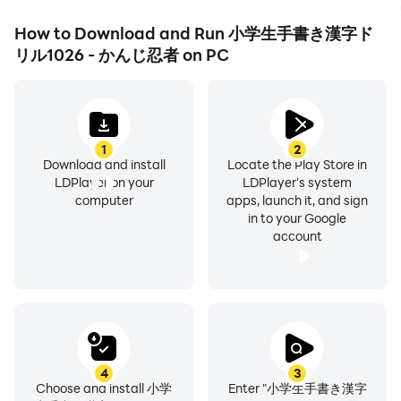
題。
How to Download and Run 小学生手書き漢字ド
満点をとると「よくできました」や「免許皆伝」マークが
リル1026 - かんじ忍者 on PC
付きます。
大変シンプルで使いやすい設計になっていますので、
長い期間、楽しく継続して利用することができます。
1
2
また、それぞれの漢字が持つ意味を覚えやすいような問題
Download and install
Locate the Play Store in
文、語彙が増えるような問題文を多く採用しました。
LDPlayer on your
LDPlayer's system
computer
apps, launch it, and sign
in to your Google
漢字書き取り問題の回答方法は手書き。指で画面に漢字を
account
書くと、漢字が自動的に認識されます。
答えボタンを押した際には、漢字の書き順も表示。なぞり
書きで漢字の書き取り練習ができます。
漢字の書き取り問題について、手書きした漢字が採点され
るタイミング（待ち時間）や、漢字の採点基準の厳しさ
4
3
を、アプリ内の設定画面から微調整することができます。
Choose and install 小学
Enter "小学生手書き漢字