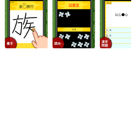
And file sharing makes sharing images, videos, and
files incredibly easy.
Download 小学生手書き漢字ドリル1026 - かんじ忍者
and run it on your PC. Enjoy the large screen and high-
definition quality on your PC!
教育専門誌や書籍、教育委員会のホームページ、多くのレ
ビューサイトでも取り上げられている人気の漢字学習アプ
リです。
このアプリ1つで小学校の6年間に習う全ての漢字を学習す
ることができます。
出題内容は漢字の書き取りに加えて、
漢字の読み方、発展１(書き取り)、発展２(四字熟語、同
義語、対義語、同音異義語)にも対応し、
全2992問題を収録しています。
メニューは学年ごとに分かれていて、1回につき5問題を出