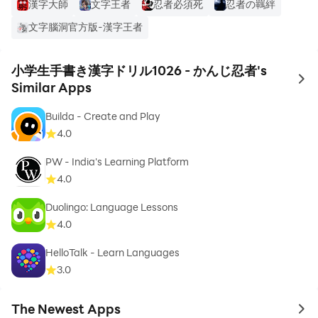
漢字大師
文字王者
忍者必須死
忍者の羈絆
文字腦洞官方版-漢字王者
小学生手書き漢字ドリル1026 - かんじ忍者's
to 
Similar Apps
Builda - Create and Play
4.0
PW - India's Learning Platform
4.0
Duolingo: Language Lessons
4.0
HelloTalk - Learn Languages
3.0
The Newest Apps
to 