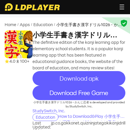
Home
Apps
Education
小学生手書き漢字ドリル1026 - かん
/
/
/
じ忍者
小学生手書き漢字ドリル
1026 - かんじ忍者
The definitive edition of the kanji learning app for
elementary school students. It is a popular kanji
learning app that has been featured in
4.0
100+
educational guidance books, the website of the
board of education, and many review sites!
Download apk
recommend
小学生手書き漢字ドリル1026 - かんじ忍者 is developed and provided
by StudySwitch, Inc..
StudySwitch, Inc.
How to Download&Play 小学生手書
Education
き漢字ドリル1026 - かんじ忍者 on
Last
jp.co.gakkonet.quizninjategakikanjidrill
Updated:
PC?