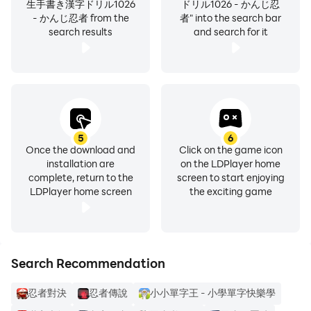
生手書き漢字ドリル1026
ドリル1026 - かんじ忍
- かんじ忍者 from the
者" into the search bar
本アプリ「小学生手書き漢字ドリル1026 - かんじ忍者」
search results
and search for it
はアプリ内に広告が表示されます。
広告表示が気になる方は、有料となり誠に恐縮ですが、も
し宜しければ「学習集中プラン（広告非表示）」をご利用
ください。
利用規約
https://apps.studyswitch.co.jp/terms_of_use.html
5
6
Once the download and
Click on the game icon
installation are
on the LDPlayer home
不具合を発見された方は、アプリ起動後、画面左上の歯車
complete, return to the
screen to start enjoying
マークをタップ、「お問い合わせ」からご連絡ください。
LDPlayer home screen
the exciting game
このアプリを含む「はんぷく」学習シリーズは、累計
5000万ダウンロードを超える人気シリーズです。
「はんぷく」は学校ネット株式会社( Gakko Net Inc.)の登
録商標です。
Search Recommendation
「漢字忍者」は学校ネット株式会社( Gakko Net Inc.)の登
忍者對決
忍者傳說
小小單字王 - 小學單字快樂學
録商標です。