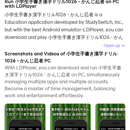
Run 小学生手書き漢字ドリル1026 - かんじ忍者 on PC
with LDPlayer
小学生手書き漢字ドリル1026 - かんじ忍者 is a
Education application developed by StudySwitch, Inc.,
but with the best Android emulator-LDPlayer, you can
download and play 小学生手書き漢字ドリル1026 - かん
じ忍者 on your computer.
Open up
Screenshots and Videos of 小学生手書き漢字ドリル
Running 小学生手書き漢字ドリル1026 - かんじ忍者 on
1026 - かんじ忍者 PC
your computer allows you to browse clearly on a large
With LDPlayer, you can download and run 小学生手書
screen, and controlling the application with a mouse
き漢字ドリル1026 - かんじ忍者 on PC, simultaneously
and keyboard is much faster than using touchscreen,
managing multiple apps and multiple accounts.
all while never having to worry about device battery
Become a master of time management, balancing
issues.
work and entertainment effortlessly.
With multi-instance and synchronization features, you
can even run multiple applications and accounts on
your PC.